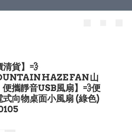
清貨】💨
UNTAIN HAZE FAN 山
便攜靜音USB風扇】💨便
式向物桌面小風扇 (綠色)
0105