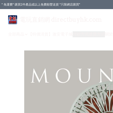
* 免運費* 購買2件產品或以上免費順豐送貨 *只限網店購買*
電玩直銷網 directbuyhk.com
全部商品
【特價清貨】
激安電子城
付款方式
送貨方式
關於