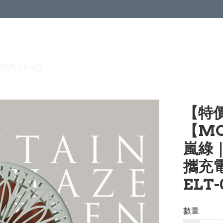
我們 / FAQ
【特價
【MO
嵐綠｜
攜充電
ELT-
數量