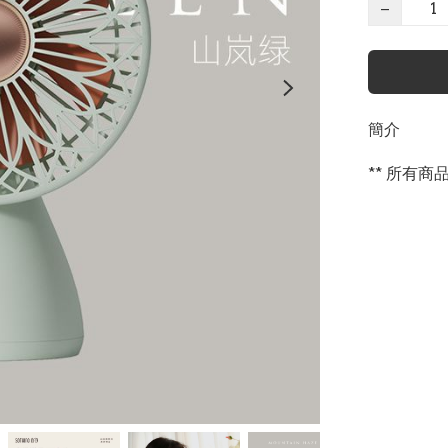
−
簡介
** 所有