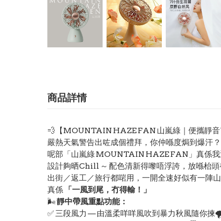
商品詳情
💨【MOUNTAIN HAZE FAN 山嵐綠｜便攜靜音
嚴熱天氣警告出咗成個禮拜，你仲喺度焗到爆汗？
呢部「山嵐綠 MOUNTAIN HAZE FAN」真係
設計夠晒Chill ～ 配色清新得嚟唔浮誇，放喺枱頭
出街／返工／旅行都啱用，一開全速好似有一陣
真係
「一風到尾，冇得輸！」
🌬️
靜中帶風重點功能：
✅ 三段風力 — 由溫柔咩咩風吹到暴力秋風隨你揀🌪