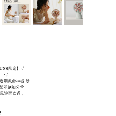
USB風扇】💨
！🥵
我近期救命神器 😎
都即刻加分💚
山風迎面吹過，
️