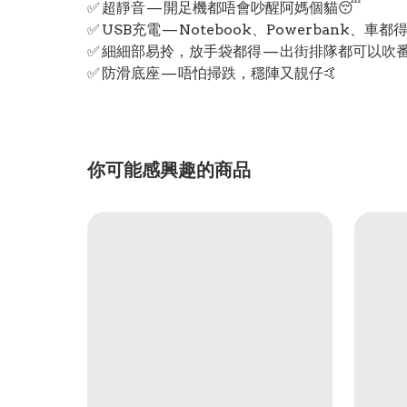
✅ 超靜音 — 開足機都唔會吵醒阿媽個貓😴
✅ USB充電 — Notebook、Powerbank、車都得
✅ 細細部易拎，放手袋都得 — 出街排隊都可以吹番陣💁
✅ 防滑底座 — 唔怕掃跌，穩陣又靚仔🤙
你可能感興趣的商品