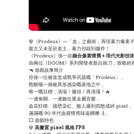
💀《Prodeus》—「血」之藝術，再現暴力像素 FP
復古又未至於老土，暴力但靚到爆炸！
《Prodeus》係一款
融合像素懷舊 + 現代光影技
由兩位《DOOM》系列開發者親自操刀，致敬經
🔫 遊戲故事簡介
你係一位被改造成戰爭武器嘅「Prodeus」，
甦醒喺一個被異形感染嘅基地之中，
唯一嘅目標：清場！爆頭！再清場！🔥
一邊衝關、一邊聽住重金屬音樂，
血花狂噴、牆壁染紅、敵人爆到四散成碎 pixel，
滿滿嘅 90 年代血腥懷舊味返晒嚟 🎸。
💥 遊戲特色
💀
高畫質 pixel 風格 FPS