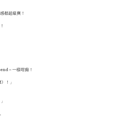
感都超級爽！
！

iend – 一樣咁癲！
OM》！」
！」
。