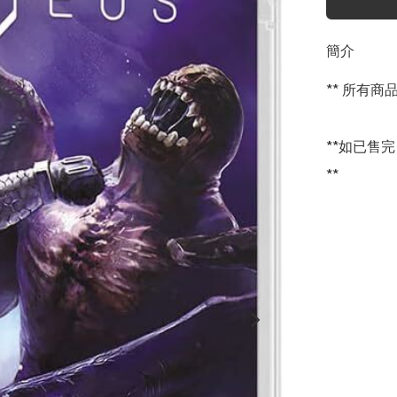
簡介
** 所有
**如已售
**