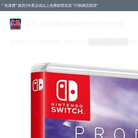
* 免運費* 購買2件產品或以上免費順豐送貨 *只限網店購買*
電玩直銷網 directbuyhk.com
全部商品
【特價清貨】
激安電子城
付款方式
送貨方式
關於