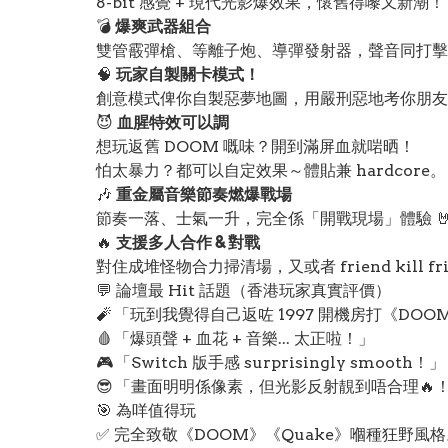
8-bit 感覺 + 現代光影爆效果，懷舊得嚟又新潮！
💣
爆爽武器組合
雙管霰彈槍、等離子炮、導彈發射器，聲音同打擊
🧠
玩家自製關卡模式！
創意模式俾你自製惡夢地圖，用嚴刑惡地考你朋友
😈
血腥特效可以調
想玩返舊 DOOM 嘅味？開到滿屏血就啱晒！
怕太暴力？都可以自定效果～體貼兼 hardcore。
🎶
重金屬音樂節奏燃爆戰場
節奏一落、士氣一升，完全係「開戰現場」體驗 
🔥
支援多人合作 & 對戰
對住成堆怪物合力掃清場，又或者 friend kill fr
💬 論壇最 Hit 話題（香港玩家真實評價）
🧨 「玩到我覺得自己返咗 1997 開機房打《DO
🩸 「爆頭聲 + 血花 + 音樂... 太正啦！」
🎮 「Switch 版手感 surprisingly smooth！」
😎 「畫面明明係像素，但光影反射靚到唔合理🔥
🎯 為咩值得玩
✅ 完全致敬《DOOM》《Quake》嗰種狂野風格