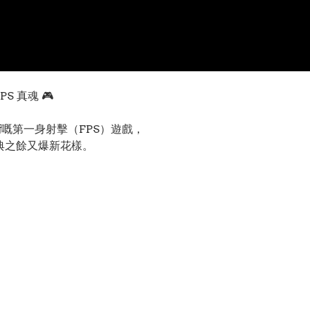
S 真魂 🎮
術
嘅第一身射擊（FPS）遊戲，
典之餘又爆新花樣。