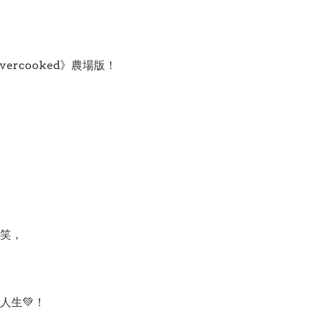
rcooked》農場版！
」
笑，
人生💚！