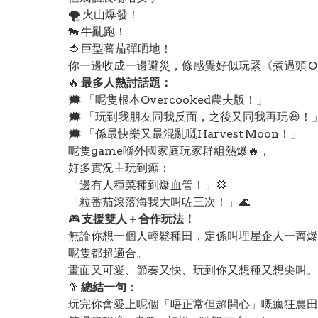
🌪️ 火山爆發！
🐄 牛亂跑！
🍅 巨型蕃茄彈晒地！
你一邊收成一邊避災，條感覺好似玩緊《煮過頭 Ove
🔥
最多人熱討話題：
🗯️ 「呢隻根本Overcooked農夫版！」
🗯️ 「玩到我朋友同我反面，之後又同我再玩😆！
🗯️ 「係最快樂又最混亂嘅Harvest Moon！」
呢隻game喺外國家庭玩家群組熱爆🔥，
好多實況主玩到癲：
「邊有人種菜種到爆血管！」💢
「粒番茄滾落海我大叫咗三次！」🌊
🎮
支援雙人＋合作玩法！
無論你想一個人輕鬆種田，定係叫埋屋企人一齊爆
呢隻都超適合。
畫面又可愛、節奏又快、玩到你又想種又想尖叫。
🥦
總結一句：
玩完你會愛上呢個「唔正常但超開心」嘅瘋狂農田