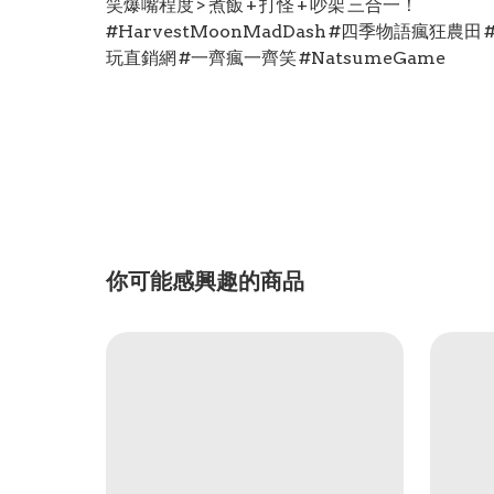
笑爆嘴程度 > 煮飯 + 打怪 + 吵架 三合一！
#HarvestMoonMadDash #四季物語瘋狂農田
玩直銷網 #一齊瘋一齊笑 #NatsumeGame
你可能感興趣的商品