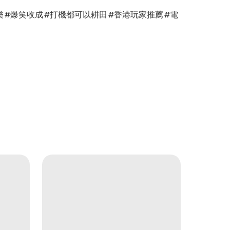
庭同樂 #爆笑收成 #打機都可以耕田 #香港玩家推薦 #電