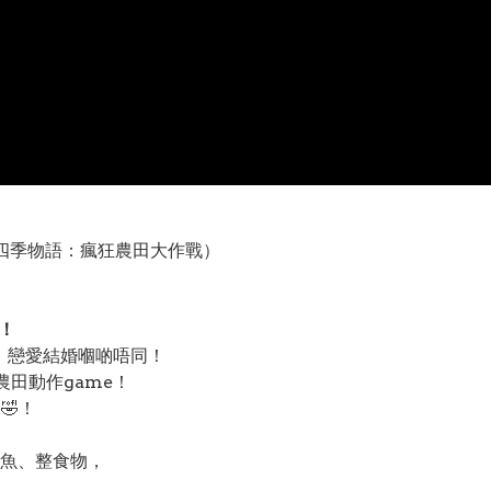
sh》（四季物語：瘋狂農田大作戰）
！
慢種田、戀愛結婚嗰啲唔同！
田動作game！
🤣！
魚、整食物，