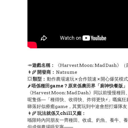
🥕
遊戲名稱：
《Harvest Moon: Mad Da
👩‍🌾
開發商：
Natsume
💥
類型：
動作農場速玩 × 合作競速 × 開心爆笑模式
🌶️
唔係種田game？原來係農田界「廚神快餐版」
《Harvest Moon: Mad Dash》同以前慢
呢隻係—「種得快、收得快、炸得更快⚡」嘅瘋狂農
睇落好似療癒game，其實玩到中途會想打爆隊友 
👩‍🌾
玩法就係又chill又癲：
喺限時內同朋友一齊種田、收成、釣魚、養牛、養
但成個農場唔安寧——