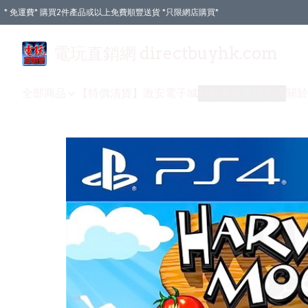
* 免運費* 購買2件產品或以上免費順豐送貨 *只限網店購買*
電玩直銷網 directbuyhk.com
全部商品
【特價清貨】
激安電子城
付款方式
送貨方式
關於