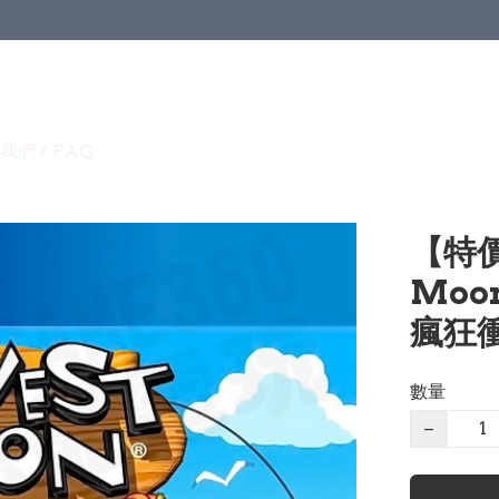
我們 / FAQ
【特價
Moo
瘋狂衝
數量
−