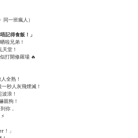
orm》同一班瘋人）
你唔記得食飯！」
錯晒啦兄弟！
混亂天堂！
打開修羅場 🔥
敵人全熟！
後一秒人灰飛煙滅！
起波浪！
到嚇親狗！
唔到你，
⚡
ter！」