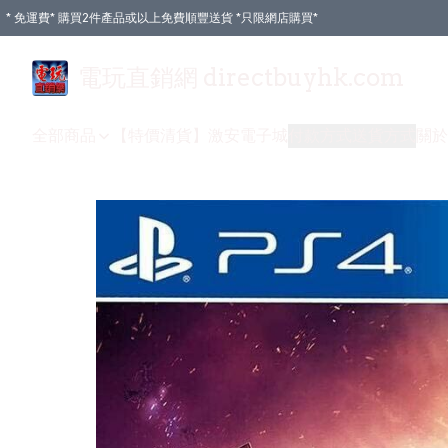
* 免運費* 購買2件產品或以上免費順豐送貨 *只限網店購買*
電玩直銷網 directbuyhk.com
全部商品
【特價清貨】
激安電子城
付款方式
送貨方式
關於