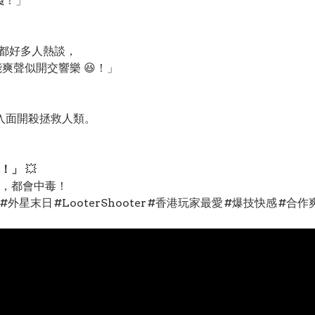
錢！」
up都好多人熱談，
能爽聲似開交響樂 😆！」
界入面開殺拯救人類。
！」
💥
，都會中毒！
動作射擊 #外星末日 #LooterShooter #香港玩家最愛 #爆技快感