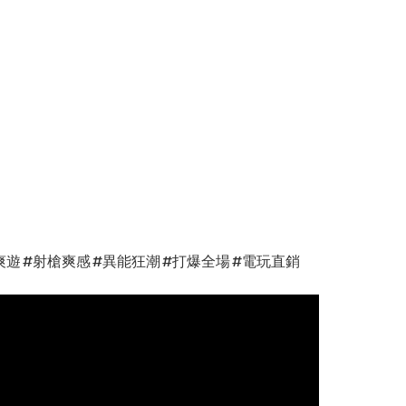
 #合作爽遊 #射槍爽感 #異能狂潮 #打爆全場 #電玩直銷