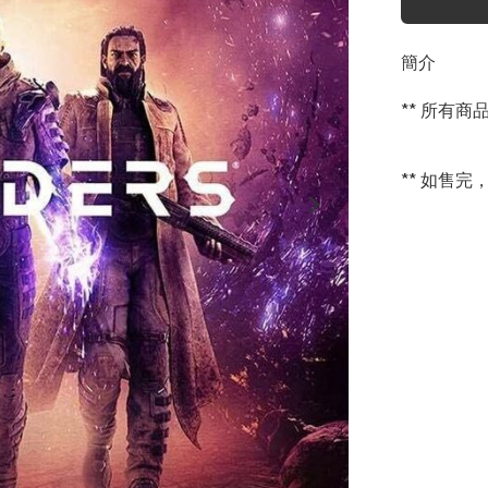
簡介
** 所有
** 如售