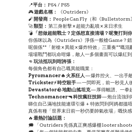
📍
平台：
PS4 / PS5
🎮
遊戲名稱：
《Outriders》
🧨
開發商：
People Can Fly（和《Bulletst
🚀
類型：
第三身射擊 × 超能力亂噴 × 末日求生
💣
「想做超能戰士？定係想直接清場？呢隻打到
你係咪以為《Outriders》淨係一般槍Game？
呢個係**「射槍 × 異能 × 爆炸特效」三重奏**嘅
場場戰鬥都玩命咁爆，敵人一多個畫面可以爆紅到似
👊
玩法抵玩到咁誇張：
每個角色都有自己嘅異能職業：
Pyromancer🔥 火系狂人
— 爆炸控火、一出手
Trickster⚡ 時空殺手
— 一閃即死，前一秒見人
Devastator🪨 地動山搖坦克
— 厚得離譜、一拳
Technomancer🔫 科技瘋狂技師
— 炮台流強
睇住自己滿地技能連環引爆 + 特效閃到阿媽都搵
真係有種「世界末日前一秒仍要帥氣收場」嘅快感 
🔥
最熱討論話題：
🗯️ 「Outriders 先係真正爽感爆棚 looter shoo