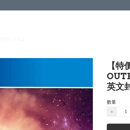
我們 / FAQ
【特價
OUT
英文封面
數量
−