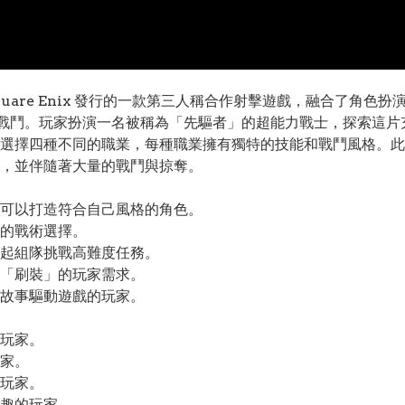
 開發、Square Enix 發行的一款第三人稱合作射擊遊戲，融合
戰鬥。玩家扮演一名被稱為「先驅者」的超能力戰士，探索這片
選擇四種不同的職業，每種職業擁有獨特的技能和戰鬥風格。此
，並伴隨著大量的戰鬥與掠奪。
可以打造符合自己風格的角色。
的戰術選擇。
起組隊挑戰高難度任務。
「刷裝」的玩家需求。
故事驅動遊戲的玩家。
玩家。
家。
玩家。
趣的玩家。