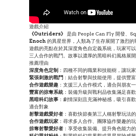
遊戲介紹
《Outriders》
是由 People Can Fly
Enoch
的異星世界，人類為了生存展開了激烈的
遊戲的亮點在於其深度角色自定義系統，玩家可以
三人合作的戰鬥。故事以濃厚的黑暗科幻風格展開
推薦理由
深度角色定制
：四種不同的職業和技能樹，讓玩家
緊張刺激的戰鬥
：結合射擊與技能使用，提供豐富
合作遊戲樂趣
：支援三人合作模式，適合與朋友一
豐富的掠奪系統
：裝備升級與戰利品收集滿足喜歡
黑暗科幻故事
：劇情深刻且充滿神秘感，吸引喜歡
適合對象
射擊遊戲愛好者
：喜歡快節奏第三人稱射擊玩法的
合作遊戲玩家
：尋求多人合作、團隊協作樂趣的玩
掠奪射擊愛好者
：享受收集裝備、提升角色能力的
科幻題材粉絲
：對黑暗科幻世界觀或異星冒險感興