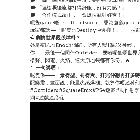
🗯️ 「每一個技能都超中毒，要停落嚟真係難過借
🗯️ 「連槍嘅後座都打得舒服，好有力感！」
🗯️ 「合作模式超正，一齊爆技亂射好爽！」
呢隻game喺reddit、discord、香港遊戲gro
玩家都話 — 「呢隻比Destiny仲過癮！」、「技
💀
劇情世界觀係咩料？
外星殖民地 Enoch 淪陷，所有人變超能又神經，
你——最後一個同伴Outrider，要喺呢個爛世
槍聲、閃電、火焰、連天崩地裂都有你份。🔥
🎯
一句講晒：
呢隻係——
「爆得型、射得爽、打完仲想再打多轉
配樂震，畫面靚，能量爽感爆棚。就算你唔迷科幻
#Outriders #SquareEnix #PS4遊戲 #
網 #遊戲迷必玩