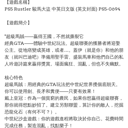
【遊戲名稱】
PS5 Rustler 駿馬大盜 中英日文版 (英文封面) PS5-0694
【遊戲簡介】
"超級馬賊——贏得王國，不然就撕裂它
經典GTA——體驗中世紀玩法。超級聯賽的獲勝者將迎娶
公主。從地痞變成英雄，或者…。蓋伊（就是你）和他的朋
友（就叫巴迪吧）準備用聖手雷、盛裝馬車和他們自己的私
人吟遊詩篇來贏得獎賞。場面瘋狂、混亂，但也不失幽默。
核心特色
超級馬賊：用經典的GTA玩法把中世紀世界攪個底朝天。
你可以使用劍、長矛和糞便——只要有效果！
戴上皇冠：作為一個貧窮的農民，如果你想贏得超級聯賽，
那你就得想點妙招了。建立另類聯盟，算計你的敵人，挖掘
恐龍化石（有何不可？）。
中世紀沙盒遊戲：你的遊戲進程將取決於你自己。花費時間
完成任務，製造混亂，找點樂子！