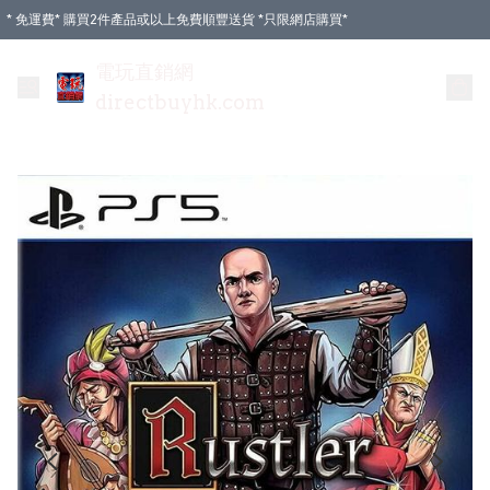
* 免運費* 購買2件產品或以上免費順豐送貨 *只限網店購買*
電玩直銷網
directbuyhk.com