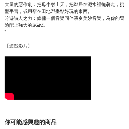
大量的惡作劇：把母牛射上天，把鄰居在泥水裡拖著走，扔
聖手雷，或用犁在田地犁畫點好玩的東西。
吟遊詩人之力：僱傭一個音樂同伴演奏美妙音樂，為你的冒
險配上強大的BGM。
"
【遊戲影片】
你可能感興趣的商品