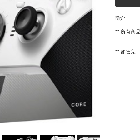
簡介
** 所有
** 如售