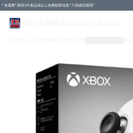
* 免運費* 購買2件產品或以上免費順豐送貨 *只限網店購買*
電玩直銷網 directbuyhk.com
全部商品
【特價清貨】
激安電子城
付款方式
送貨方式
關於