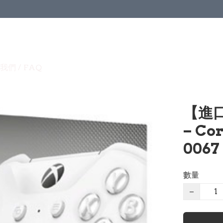
我們 / FAQ
【進口貨
– Co
0067
數量
−