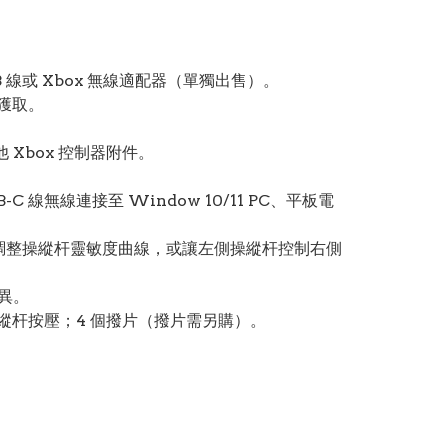
SB 線或 Xbox 無線適配器（單獨出售）。
 獲取。
他 Xbox 控制器附件。
-C 線無線連接至 Window 10/11 PC、平板電
。
用中調整操縱杆靈敏度曲線，或讓左側操縱杆控制右側
異。
縱杆按壓；4 個撥片（撥片需另購）。