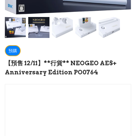
預購
【預售 12/11】**行貨** NEOGEO AES+
Anniversary Edition PO0764