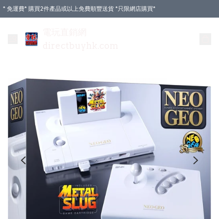
* 免運費* 購買2件產品或以上免費順豐送貨 *只限網店購買*
電玩直銷網
directbuyhk.com