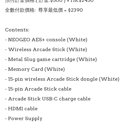
預付訂金價格:( 訂金:$500 ) = HK$2450

全數付款價格:  尊享最低價 = $2390

Contents:

- NEOGEO AES+ console (White)

- Wireless Arcade Stick (White)

- Metal Slug game cartridge (White)

- Memory Card (White)

- 15-pin wireless Arcade Stick dongle (White)

- 15-pin Arcade Stick cable

- Arcade Stick USB-C charge cable

- HDMI cable

- Power Supply