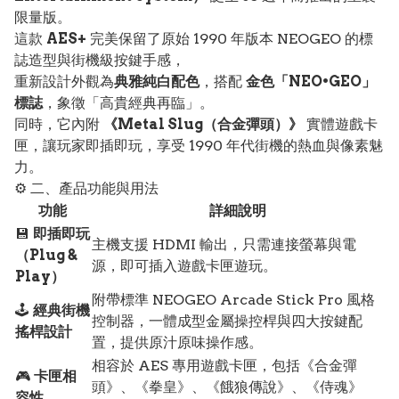
限量版。
這款
AES+
完美保留了原始 1990 年版本 NEOGEO 的標
誌造型與街機級按鍵手感，
重新設計外觀為
典雅純白配色
，搭配
金色「NEO•GEO」
標誌
，象徵「高貴經典再臨」。
同時，它內附
《Metal Slug（合金彈頭）》
實體遊戲卡
匣，讓玩家即插即玩，享受 1990 年代街機的熱血與像素魅
力。
⚙️ 二、產品功能與用法
功能
詳細說明
💾
即插即玩
主機支援 HDMI 輸出，只需連接螢幕與電
（Plug &
源，即可插入遊戲卡匣遊玩。
Play）
附帶標準 NEOGEO Arcade Stick Pro 風格
🕹️
經典街機
控制器，一體成型金屬操控桿與四大按鍵配
搖桿設計
置，提供原汁原味操作感。
相容於 AES 專用遊戲卡匣，包括《合金彈
🎮
卡匣相
頭》、《拳皇》、《餓狼傳說》、《侍魂》
容性