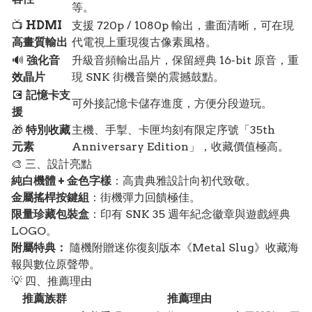
等。
📺
HDMI
支援 720p / 1080p 輸出，畫面清晰，可在現
高畫質輸出
代電視上重現復古像素風格。
🔊
強化音
升級音頻輸出晶片，保留經典 16-bit 原音，重
效晶片
現 SNK 街機音樂的震撼鼓點。
💽
記憶卡支
可外接記憶卡儲存進度，方便分段遊玩。
援
🎁
特別收藏
主機、手掣、卡匣均刻有限定序號「35th
元素
Anniversary Edition」，收藏價值極高。
🎨 三、設計亮點
純白機體 + 金色字樣
：高貴典雅設計向初代致敬。
金屬搖桿按鍵組
：街機彈力回饋極佳。
限量珍藏包裝盒
：印有 SNK 35 週年紀念徽章與遊戲經典
LOGO。
附屬特典：
隨機附贈迷你復刻版本《Metal Slug》收藏海
報與數位原聲帶。
💡 四、推薦理由
推薦族群
推薦理由