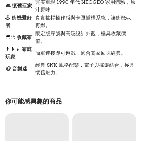
完美重現 1990 年代 NEOGEO 家用體驗，原
🎮
懷舊玩家
汁原味。
🕹️
街機愛好
真實搖桿操作感與卡匣插槽系統，讓街機魂
者
再燃。
限定版序號與高級設計外觀，極具收藏價
🧑‍🎨
收藏家
值。
👨‍👩‍👧
家庭
簡單連接即可遊戲，適合闔家回味經典。
玩家
經典 SNK 風格配樂，電子與搖滾結合，極具
🎧
音樂迷
懷舊魅力。
你可能感興趣的商品