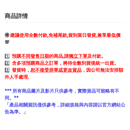
商品詳情
🉐
建議使用全數付款,免補尾款,貨到當日發貨,兼享最低價
💯
1️⃣
預購
不同發售日期
的商品,請
獨立下單
及付款。
2️⃣
含多項預購商品之訂單，將待全數到貨後統一出貨。
3️⃣
發貨時，
恕不接受拼單或更改貨品
，因公司無法安排額
外人手處理.
*** 所有商品圖片及影片只供參考，實際貨品可能略有不
同。**
「產品相關資訊僅供參考，詳細規格與內容請以官方網站公
告為準。」