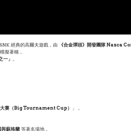
 SNK 經典的高爾夫遊戲，由
《合金彈頭》開發團隊 Nazca Cor
模擬著稱，
之一」
。
賽（Big Tournament Cup）
」，
國與蘇格蘭
等著名場地，