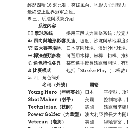
經歷四輪 18 洞比賽，突破風向、地形與心理壓力
最終登上世界冠軍之座。
⚙️ 三、玩法與系統介紹
系統內容
🏌️‍♂️
擊球系統
採用三段式力量條系統：設定方
🌬️
風向與地形影響
風速、坡度、沙坑與草地濕度
🏆
四大賽事場地
日本庭園球場、澳洲沙地球場
🎯
桿法種類多樣
可選用木桿、鐵桿、切桿、推
💪
角色特性各異
某些選手擅長遠距離開球，有
⛳
比賽模式
包括「Stroke Play（比桿
👟 四、角色簡介
名稱（外號）
國籍
Young Hero（年輕英雄）
日本
平衡型，攻
Shot Maker（射手）
美國
控制精準，
Technician（技師）
德國
遠距離準確
Power Golfer（力量型）
澳大利亞
擅長大力開
Veteran（老將）
英國
經驗豐富，