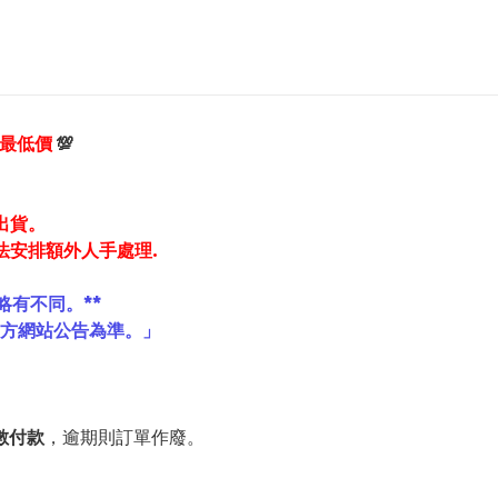
享最低價
💯
出貨。
法安排額外人手處理.
略有不同。**
官方網站公告為準。」
數付款
，逾期則訂單作廢。