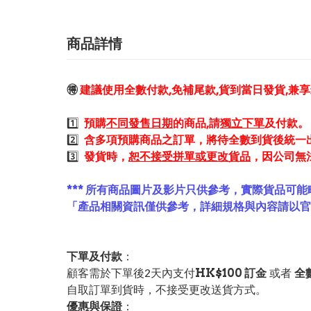
商品詳情
🉐
建議使用全數付款,免補尾款,貨到當日發貨,兼
1️⃣
預購
不同發售日期
的商品,請
獨立下單
及付款。
2️⃣
含多項預購商品之訂單，將待全數到貨後統一
3️⃣
發貨時，
恕不接受拼單或更改貨品
，因公司無
*** 所有商品圖片及影片只供參考，實際貨品可能
「產品相關資訊僅供參考，詳細規格與內容請以
下單及付款
：
顧客需於下單後2天內支付
HK$100 訂金
或者
全
自取訂單到貨時，不接受更改送貨方式。
優惠與保證
：