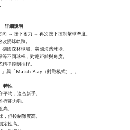
，
詳細說明
向 → 按下蓄力 → 再次按下控制擊球準度。
會改變球軌跡。
、德國森林球場、美國海濱球場。
桿等不同球桿，對應距離與角度。
些精準控制推桿。
數）」與「Match Play（對戰模式）」。
特性
守平均，適合新手。
推桿能力強。
度高。
球，但控制難度高。
穩定性高。