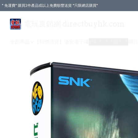
* 免運費* 購買2件產品或以上免費順豐送貨 *只限網店購買*
電玩直銷網 directbuyhk.com
全部商品
【特價清貨】
激安電子城
付款方式
送貨方式
關於