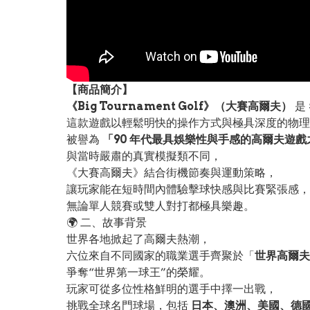
【
商品
簡介】
《Big Tournament Golf》（大賽高爾夫）
是
這款遊戲以輕鬆明快的操作方式與極具深度的物理
被譽為
「90 年代最具娛樂性與手感的高爾夫遊戲
與當時嚴肅的真實模擬類不同，
《大賽高爾夫》結合街機節奏與運動策略，
讓玩家能在短時間內體驗擊球快感與比賽緊張感，
無論單人競賽或雙人對打都極具樂趣。
🌍 二、故事背景
世界各地掀起了高爾夫熱潮，
六位來自不同國家的職業選手齊聚於「
世界高爾夫大
爭奪“世界第一球王”的榮耀。
玩家可從多位性格鮮明的選手中擇一出戰，
挑戰全球名門球場，包括
日本、澳洲、美國、德