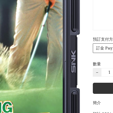
預訂支付方式 P
訂金 Pay
數量
−
簡介