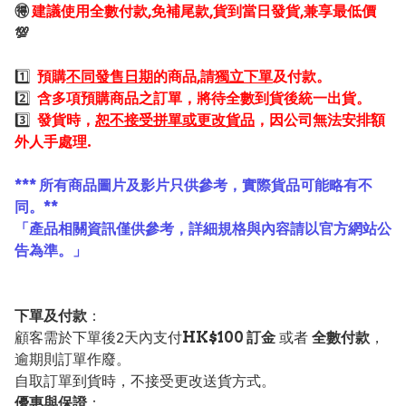
🉐
建議使用全數付款,免補尾款,貨到當日發貨,兼享最低價
💯
1️⃣
預購
不同發售日期
的商品,請
獨立下單
及付款。
2️⃣
含多項預購商品之訂單，將待全數到貨後統一出貨。
3️⃣
發貨時，
恕不接受拼單或更改貨品
，因公司無法安排額
外人手處理.
*** 所有商品圖片及影片只供參考，實際貨品可能略有不
同。**
「產品相關資訊僅供參考，詳細規格與內容請以官方網站公
告為準。」
下單及付款
：
顧客需於下單後2天內支付
HK$100 訂金
或者
全數付款
，
逾期則訂單作廢。
自取訂單到貨時，不接受更改送貨方式。
優惠與保證
：