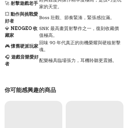
🚀
射擊遊戲老手
家的天堂。
💥
動作與挑戰愛
Boss 壯觀、節奏緊湊，緊張感拉滿。
好者
💎
NEOGEO 收
SNK 最高畫質射擊作之一，復刻收藏價
藏家
值極高。
回味 90 年代真正的街機榮耀與硬核射擊
🎮
懷舊硬派玩家
魂。
🎧
遊戲音樂愛好
配樂極具臨場張力，耳機聆聽更震撼。
者
你可能感興趣的商品