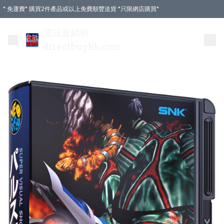
* 免運費* 購買2件產品或以上免費順豐送貨 *只限網店購買*
電玩直銷網
directbuyhk.com