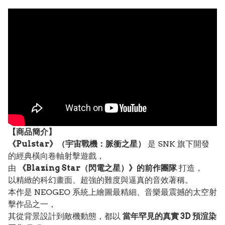
【
商品
簡介】
《Pulstar》（宇宙戰機：脈衝之星）
是 SNK 旗下開發
的經典橫向卷軸射擊遊戲，
由
《Blazing Star（閃電之星）》的前作團隊
打造，
以精緻的科幻畫面、超強的難度與逼真的音效著稱。
本作是 NEOGEO 系統上繪圖最精細、音樂最震撼的太空射
擊作品之一，
其從背景設計到敵機動態，都以
當年罕見的真實 3D 預渲染