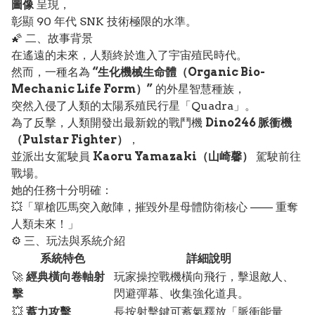
圖像
呈現，
彰顯 90 年代 SNK 技術極限的水準。
🌠 二、故事背景
在遙遠的未來，人類終於進入了宇宙殖民時代。
然而，一種名為
“生化機械生命體（Organic Bio-
Mechanic Life Form）”
的外星智慧種族，
突然入侵了人類的太陽系殖民行星「Quadra」。
為了反擊，人類開發出最新銳的戰鬥機
Dino246 脈衝機
（Pulstar Fighter）
，
並派出女駕駛員
Kaoru Yamazaki（山崎馨）
駕駛前往
戰場。
她的任務十分明確：
💥「單槍匹馬突入敵陣，摧毀外星母體防衛核心 —— 重奪
人類未來！」
⚙️ 三、玩法與系統介紹
系統特色
詳細說明
🚀
經典橫向卷軸射
玩家操控戰機橫向飛行，擊退敵人、
擊
閃避彈幕、收集強化道具。
💥
蓄力攻擊
長按射擊鍵可蓄氣釋放「脈衝能量