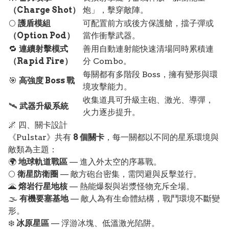
（Charge Shot）
炮」，擊穿敵陣。
🌕
護盾模組
可配置前方或後方保護艙，擋子彈或
（Option Pod）
當作衝擊武器。
🔁
連續射擊模式
善用自動連射能快速清場同時累積連
（Rapid Fire）
分 Combo。
每關都有多階段 Boss，擁有變形與環
🎯
高強度 Boss 戰
境攻擊能力。
收集道具可升級主砲、激光、導彈，
🛰️
武器升級系統
火力逐步提升。
🌌 四、關卡設計
《Pulstar》共有
8 個關卡
，每一關都以不同的星系環境與
敵類為主題：
🌍
地球軌道戰區
— 進入外太空的序幕戰。
🌕
衛星防衛圈
— 敵方砲台密集，需閃避與反擊並行。
🌋
熔岩行星地核
— 熱能爆裂與岩漿怪物充斥全場。
🌫️
有機要塞基地
— 敵人為有生命體結構，戰鬥環境不斷變
形。
❄️
冰原星區
— 浮游冰塊、低溫激光陷阱。