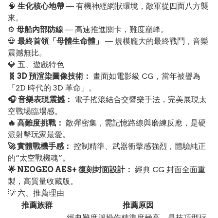
🧠
生化核心地帶
— 有機神經網狀環境，敵軍從四面八方襲
來。
⚙️
母船內部防線
— 高速推進關卡，難度巔峰。
💀
最終首領「母體生命體」
— 規模龐大的最終戰鬥，音樂
震撼無比。
💎 五、遊戲特色
🧬 3D 預渲染圖像技術：
畫面如電影級 CG，當年被譽為
「2D 時代的 3D 革命」。
🎧 音樂表現震撼：
電子搖滾結合交響樂手法，完美展現太
空戰場臨場感。
🔥 高難度挑戰：
敵彈密集，需記憶路線與磨練反應，是硬
派射擊玩家最愛。
🚀 實體戰機手感：
控制精準、武器衝擊感強烈，體驗純正
的“太空戰機魂”。
🌟 NEOGEO AES+ 復刻封面設計：
經典 CG 封面全面重
製，高質量收藏版。
💡 六、推薦理由
推薦族群
推薦原因
經典難度與操作精準度極高，是技巧型玩