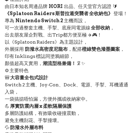
由日本知名周邊品牌
HORI
出品、任天堂官方認證 🔰
《Splatoon Raiders 斯普拉遁突襲者 全收納包》
登場！
專為
Nintendo Switch 2
主機而設，
可一次過整套主機、手掣、底座同電源線
全部收納
，
出去朋友屋企對戰、出Trip都方便至極 ✈️🎮！
以《Splatoon Raiders》為主題設計，
外層採用
防潑水高密度尼龍布
，配搭
橙綠雙色潑墨圖案
，
印有 Inklings 標誌同塗鴉細節，
顏值超高又實用，
潮流型格兼備！
🦑✨
⚙️ 主要特色
🎒
大容量全包式設計
Switch 2 主機、Joy‑Con、Dock、電源、手掣、耳機通通
入袋，
一袋搞掂唔怕漏，方便外攜或收納家中。
💪
厚實防震內層 x 柔軟隔層保護
多層防護結構，有效吸收碰撞震動，
避免主機刮花、手掣撞壞。
💦
防潑水外層布料