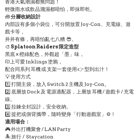
香港天氣潮濕都無問題！
輕微雨水或飲品濺濕都唔怕，即抹即乾。
🧰
分層收納設計
內部設有多個小袋位，可分開放置 Joy‑Con、充電線、遊
戲卡等，
井井有條，再唔怕亂七八糟 😎。
🎨
Splatoon Raiders 限定造型
黑底 × 橙綠配色，外觀超「墨」味，
印上可愛 Inklings 塗鴉，
配合同系列 耳機 或 支架一套使用 👉 型到出汁！
💡 使用方式
1️⃣ 打開主袋，放入 Switch 2 主機及 Joy‑Con。
2️⃣ 底層放 Dock 及 電源適配器，上層放 耳機 / 遊戲卡 / 充電
線。
3️⃣ 拉鍊全封設計，安全收納。
4️⃣ 提把或側背攜帶，隨時變身「行動遊戲室」⚙️！
適用場合：
🎮 外出打機聚會 / LAN Party
🏝️ 旅行 / Staycation