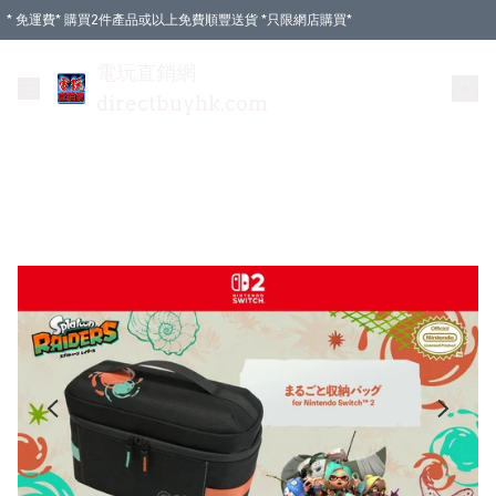
* 免運費* 購買2件產品或以上免費順豐送貨 *只限網店購買*
電玩直銷網
directbuyhk.com