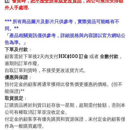
3️⃣
發貨時，
恕不接受拼單或更改貨品
，因公司無法安排額
外人手處理.
*** 所有商品圖片及影片只供參考，實際貨品可能略有不
同。**
「產品相關資訊僅供參考，詳細規格與內容請以官方網站公
告為準。」
下單及付款
：
顧客需於下單後2天內支付
HK$100 訂金
或者
全數付款
，
逾期則訂單作廢。
自取訂單到貨時，不接受更改送貨方式。
優惠與保證
：
預付定金的顧客將通常獲得比發售價更優惠的價格。(但不
能保證)**
取貨規定
：
訂購貨品將於到貨日起存放一星期，超期需付餘額，否則本
公司有權取消訂單並沒收定金。
付定金的顧客享有優先購買和貨源保證，未付定金的顧客僅
作為一般購買處理。