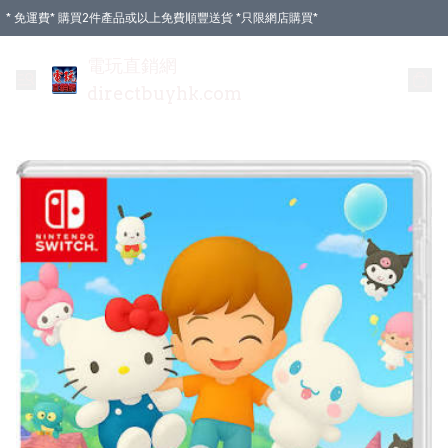
* 免運費* 購買2件產品或以上免費順豐送貨 *只限網店購買*
電玩直銷網
directbuyhk.com