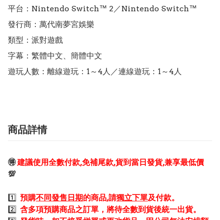
平台：Nintendo Switch™ 2／Nintendo Switch™

發行商：萬代南夢宮娛樂

類型：派對遊戲

字幕：繁體中文、簡體中文

遊玩人數：離線遊玩：1～4人／連線遊玩：1～4人
商品詳情
🉐
建議使用全數付款,免補尾款,貨到當日發貨,兼享最低價
💯
1️⃣
預購
不同發售日期
的商品,請
獨立下單
及付款。
2️⃣
含多項預購商品之訂單，將待全數到貨後統一出貨。