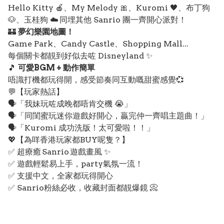
Hello Kitty 🍎、My Melody 🎀、Kuromi 🖤、布丁狗
🐶、玉桂狗 ☁️ 同埋其他 Sanrio 團一齊開心派對！
🏰
夢幻樂園地圖！
Game Park、Candy Castle、Shopping Mall...
每個關卡都靚到好似去咗 Disneyland ✨
🎵
可愛BGM + 動作簡單
唔識打機都玩得開，感受節奏同互動嘅甜蜜感覺💞
💬【玩家熱話】
🗣️「我妹玩咗成晚都唔肯交機 😭」
🗣️「同閨蜜玩迷你遊戲好開心，贏完仲一齊唱主題曲！」
🗣️「Kuromi 成功洗版！太可愛啦！！」
💖【為咩香港玩家都BUY呢隻？】
✅ 超療癒 Sanrio 遊戲畫風 ✨
✅ 遊戲輕鬆易上手，party氣氛一流！
✅ 支援中文，全家都玩得開心
✅ Sanrio粉絲必收，收藏封面都靚爆鏡 📀