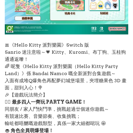
🎀《Hello Kitty 派對樂園》Switch 版
Sanrio 迷注意啦～💗 Kitty、Kuromi、布丁狗、玉桂狗
通通返嚟！
🌈 呢隻《Hello Kitty 派對樂園（Hello Kitty Party
Land）》係 Bandai Namco 嘅全新派對合集遊戲～
入面有成堆Q爆角色再配夢幻城堡場景，夾埋糖果色 3D 畫
面，甜到入心！🍭
🎉【遊戲玩法簡介】
👯‍♀️
最多四人一齊玩 PARTY GAME！
同朋友 / 家人鬥快鬥準，挑戰超過廿個迷你遊戲～
有競速比賽、音樂節奏、收集挑戰；
輸咗都唔嬲嘅遊戲類型，真係一家大細都啱玩 🤩
🧁
角色全員萌爆登場！