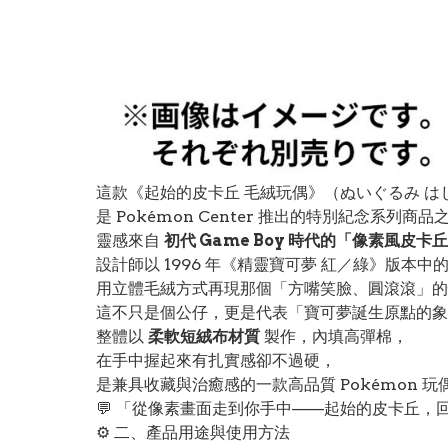
這款《起始的皮卡丘 毛絨玩偶》（ぬいぐるみ は
是 Pokémon Center 推出的特別紀念系列商品
靈感來自
初代 Game Boy 時代的「像素風皮卡
設計師以 1996 年《精靈寶可夢 紅／綠》版本中的 
用立體毛絨方式再現那個「方嘴笑臉、圓滾滾」的
這不只是個公仔，更是代表「寶可夢誕生原點的象
整體以
柔軟短絨布材質
製作，內填高彈棉，
在手中握起來有扎實感卻不過硬，
是兼具收藏與治癒感的一款高品質 Pokémon 玩
💬 「從像素畫面走到你手中——起始的皮卡丘，
⚙️ 二、產品用途與使用方法