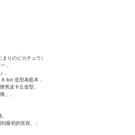
じまりのピカチュウ）
之一，
丘」
。
8-bit 造型為藍本，
懷舊皮卡丘造型。
徵」。
偶。
回到最初的笑容。」