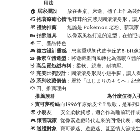
用法
🏠
居家擺設
放在書桌、床邊、櫃子上作為裝
🧸
抱著療癒心情
毛茸茸的質感與圓滾滾身形，讓
🎁
禮物推薦
無論是 Pokémon 老粉、新
📸
拍照道具
以像素風格打造的造型，在拍照
🌟 三、產品特色
🎮
復古設計靈感
：忠實重現初代皮卡丘的8-bit
🧩
像素立體造型
：將遊戲畫面風轉化為溫暖立體
🧸
高品質短絨布料
：柔軟、親膚、耐擠壓。
💛
完美比例設計
：圓滾滾身形與小短手腳，讓人
🎁
系列收藏價值
：屬於「はじまりのキミへ」紀
💡 四、推薦理由
推薦族群
為什麼值得入
⚡
寶可夢粉絲
向1996年原始皮卡丘致敬，是系列
🧒
小朋友
安全柔軟觸感，適合作為睡前玩伴
🎮
懷舊玩家
從像素遊戲時代走來的回憶代表，
🎁
送禮對象
寶可夢迷、遊戲迷、甚至情人節或