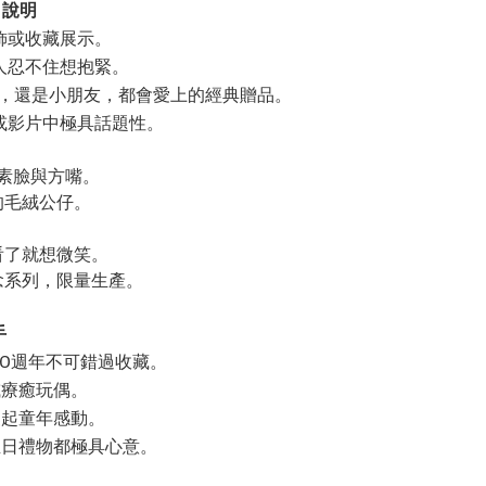
說明
飾或收藏展示。
人忍不住想抱緊。
玩家，還是小朋友，都會愛上的經典贈品。
或影片中極具話題性。
像素臉與方嘴。
的毛絨公仔。
看了就想微笑。
念系列，限量生產。
手
30週年不可錯過收藏。
或療癒玩偶。
喚起童年感動。
生日禮物都極具心意。