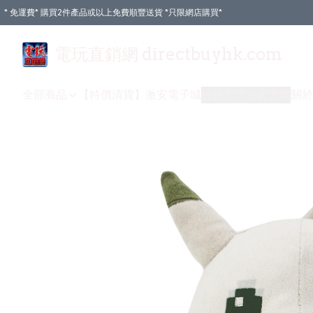
* 免運費* 購買2件產品或以上免費順豐送貨 *只限網店購買*
電玩直銷網 directbuyhk.com
全部商品
【特價清貨】
激安電子城
付款方式
送貨方式
關於