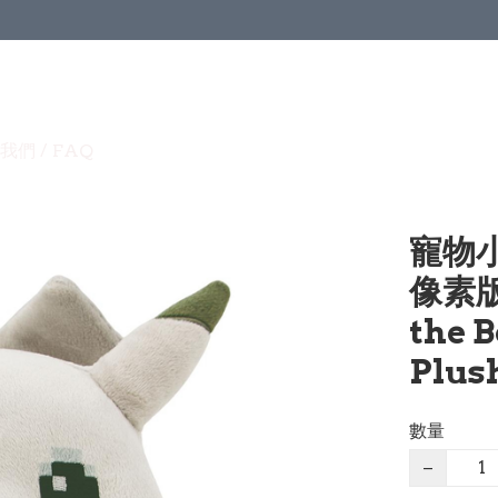
我們 / FAQ
寵物
像素版毛
the 
Plus
數量
−