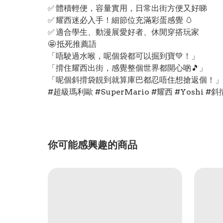
✅ 體積輕便，容量實用，日常出街方便又好睇
✅ 耀西迷必入手！細節位充滿彩蛋感覺 🥚
✅ 適合學生、動漫展愛好者、休閒穿搭玩家
🤩 抵死推薦語
「唔駛過水喉，呢個袋都可以掘到寶💚！」
「揹住耀西出街，感覺整個世界都開心啲🎵」
「呢個斜揹袋靚到就算庫巴都忍唔住想搶返個！」
#超級瑪利歐 #SuperMario #耀西 #Yoshi
你可能感興趣的商品