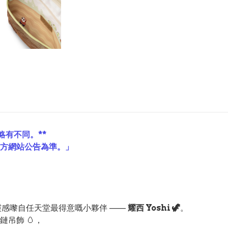
略有不同。**
官方網站公告為準。」
靈感嚟自任天堂最得意嘅小夥伴 ——
耀西 Yoshi 🦖
。
吊飾 🥚，