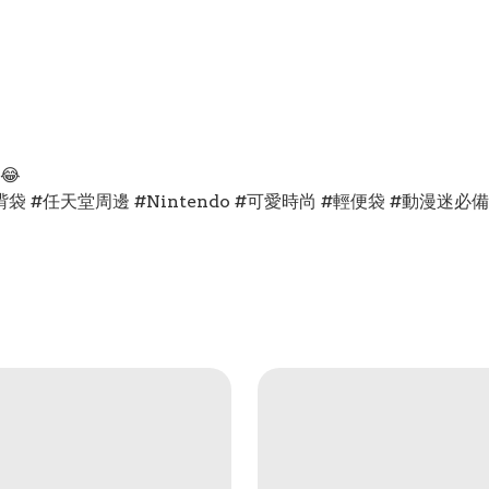
😂
 #斜揹袋 #任天堂周邊 #Nintendo #可愛時尚 #輕便袋 #動漫