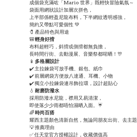
成個袋充滿咗「Mario 世界」既輕快冒險氣氛～
袋面用網狀設計加層次拼色，
上半部係輕盈尼龍布料，下半網紋透明感強，
簡約又帶點可愛個性 💚
🧷 產品特色與用途
🎒
輕身好揹
布料超輕巧，斜揹或側揹都無負擔，
長時間行街、去動漫展、音樂祭都啱晒！🎊
📱
多格層設計
✔️ 主拉鍊袋可放手機、銀包、紙巾
✔️ 前層網袋方便放八達通、耳機、小物
✔️ 獨立小拉鍊袋連吊飾拉環，設計超貼心
💧
耐磨防潑水
採用防潑水尼龍，襟用又易清潔，
即使落少少雨都唔怕濕晒入面。☔
🌈
時尚百搭
耀西主題顏色清新自然，無論同朋友出街、去主題
💡 推薦理由
✅ 任天堂官方授權設計，收藏價值高