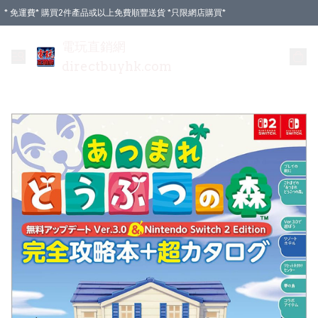
* 免運費* 購買2件產品或以上免費順豐送貨 *只限網店購買*
電玩直銷網
directbuyhk.com