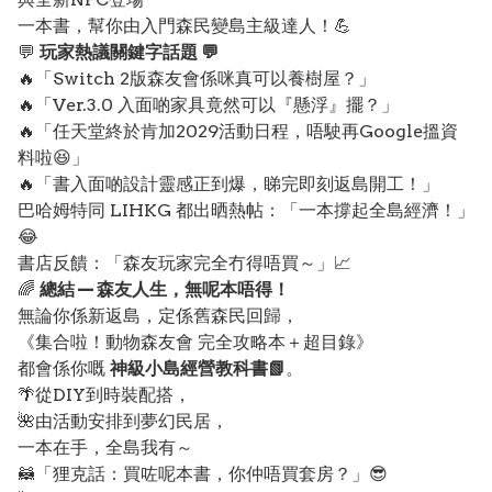
一本書，幫你由入門森民變島主級達人！💪
💬
玩家熱議關鍵字話題 💬
🔥「Switch 2版森友會係咪真可以養樹屋？」
🔥「Ver.3.0 入面啲家具竟然可以『懸浮』擺？」
🔥「任天堂終於肯加2029活動日程，唔駛再Google搵資
料啦😆」
🔥「書入面啲設計靈感正到爆，睇完即刻返島開工！」
巴哈姆特同 LIHKG 都出晒熱帖：「一本撐起全島經濟！」
😂
書店反饋：「森友玩家完全冇得唔買～」📈
🌈
總結 — 森友人生，無呢本唔得！
無論你係新返島，定係舊森民回歸，
《集合啦！動物森友會 完全攻略本＋超目錄》
都會係你嘅
神級小島經營教科書📗
。
🌴從DIY到時裝配搭，
🌺由活動安排到夢幻民居，
一本在手，全島我有～
🦝「狸克話：買咗呢本書，你仲唔買套房？」😎