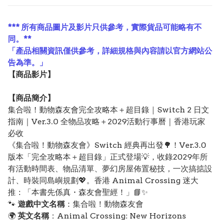
*** 所有商品圖片及影片只供參考，實際貨品可能略有不
同。**
「產品相關資訊僅供參考，詳細規格與內容請以官方網站公
告為準。」
【
商品
影片】
【
商品
簡介】
集合啦！動物森友會完全攻略本＋超目錄｜Switch 2 日文
指南｜Ver.3.0 全物品攻略＋2029活動行事曆｜香港玩家
必收
《集合啦！動物森友會》Switch 經典再出發🌳！Ver.3.0
版本「完全攻略本＋超目錄」正式登場💡，收錄2029年所
有活動時間表、物品清單、夢幻房屋佈置秘技，一次搞掂設
計、時裝同島嶼規劃💖。香港 Animal Crossing 迷大
推：「本書先係真・森友會聖經！」📘✨
🐾
遊戲中文名稱
：集合啦！動物森友會
🌍
英文名稱
：Animal Crossing: New Horizons