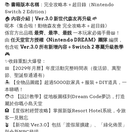
📚
書籍版本名稱
：完全攻略本＋超目錄（Nintendo
Switch 2 Edition）
🏠
內容介紹｜Ver.3.0 新世代森友再升級 🌱
呢本《集合啦！動物森友會 完全攻略本＋超目錄》
係官方出品嘅
最齊、最準、最靚
一本玩家必備手冊📖！
由
任天堂官方授權《Nintendo DREAM》團隊
編撰，
包含咗
Ver.3.0 所有新增內容＋Switch 2 專屬升級教學
🎮
✨收錄重點大爆發：
📅 【2029年月曆】年度活動完整時間表（復活節、萬聖
節、聖誕祭通通有）
🏝️ 【全物品圖鑑】超過5000款家具＋服裝＋DIY道具，一
本睇晒！
🧑‍🎨 【設計教學】從地板圖樣到Dream Code夢訪，打造
屬於你嘅小島天堂
🏨 【度假村經營攻略】掌握新版Resort Hotel系統，令旅
客一見難忘
🪴 【新功能 Ver.3.0】包括「渡假屋擴建」、「綠化佈景」
與全新NPC登場