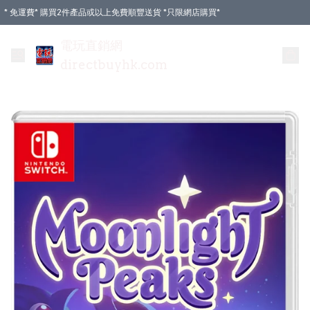
* 免運費* 購買2件產品或以上免費順豐送貨 *只限網店購買*
電玩直銷網
directbuyhk.com