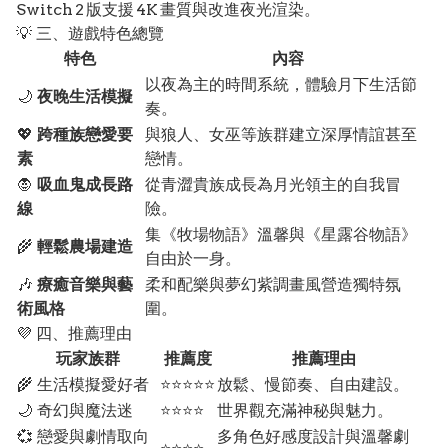
Switch 2 版支援 4K 畫質與改進夜光渲染。
💡 三、遊戲特色總覽
特色
內容
以夜為主的時間系統，體驗月下生活節
🌙
夜晚生活模擬
奏。
💖
跨種族戀愛要
與狼人、女巫等族群建立深厚情誼甚至
素
戀情。
🧛
吸血鬼成長路
從青澀貴族成長為月光領主的自我冒
線
險。
集《牧場物語》溫馨與《星露谷物語》
🌾
輕鬆農場建造
自由於一身。
🎶
療癒音樂與藝
柔和配樂與夢幻紫調畫風營造獨特氛
術風格
圍。
💜 四、推薦理由
玩家族群
推薦度
推薦理由
🌾 生活模擬愛好者
⭐⭐⭐⭐⭐
放鬆、慢節奏、自由建設。
🌙 奇幻與魔法迷
⭐⭐⭐⭐
世界觀充滿神秘與魅力。
💞 戀愛與劇情取向
多角色好感度設計與溫馨劇