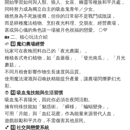
開始學習如何與人類、狼人、女巫、幽靈等種族和平共處，
同時努力成為獨立自主的吸血鬼青年／少女。
雖然身為不死族後裔，但你的日常卻不是戰鬥或陰謀，
而是耕種魔法植物、烹飪夜光料理、交朋友、經營農場，
甚或與心儀的角色談一場被月色祝福的戀愛。 🌕💜
🏡 二、核心玩法介紹
🌱
1️⃣ 魔幻農場經營
玩家可在夜晚照料自己的「夜光農園」，
種植各式奇幻植物，如「血薔薇」、「發光南瓜」、「月光
蘑菇」。
不同月相會影響作物生長速度與品質。
使用魔法灌溉與召喚妖精能提升產量，讓農場閃爍夢幻光
彩。
🧛
2️⃣ 吸血鬼技能與生活習慣
吸血鬼不喜陽光，因此你必須在夜間活動。
擁有特殊技能如「魅惑術」「瞬移」「蝙蝠變身」。
可用「月能」與「血紅花蜜」作為能量來源替代人血，
遊戲鼓勵和平共存，不需傷害其他居民。
💕
3️⃣ 社交與戀愛系統