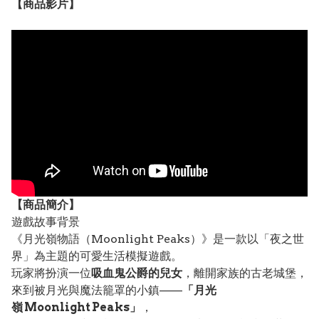
【
商品
影片】
【
商品
簡介】
遊戲故事背景
《月光嶺物語（Moonlight Peaks）》是一款以「夜之世
界」為主題的可愛生活模擬遊戲。
玩家將扮演一位
吸血鬼公爵的兒女
，離開家族的古老城堡，
來到被月光與魔法籠罩的小鎮——
「月光
嶺 Moonlight Peaks」
，