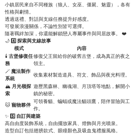
小鎮居民來自不同種族（狼人、女巫、僵屍、魅靈），各有
性格與劇情。
透過送禮、對話與支線任務提升好感度。
可發展浪漫關係，不論性別皆可選擇。
隨著羈絆加深，你還能解鎖戀人專屬事件與同居故事。 ❤️
🌙
4️⃣ 探索與支線故事
模式
內容
🕯️
古堡修復任
修復父王留給你的破舊古堡，成為真正的夜之
務
領主。
🪄
魔法製作
收集素材製造道具、符文、飾品與夜光料理。
系統
🏔️
月光嶺探
遊歷黑森林、幽魂湖、月頂塔等地點，解開小
索
鎮的秘密。
可領養貓、蝙蝠或魔法貓頭鷹，陪伴冒險與工
🐱
寵物夥伴
作。
✨
5️⃣ 自訂與建築
高自由度裝飾系統，自由擺放家具、燈飾與月光噴泉。
造型自訂包括翅膀款式、眼瞳顏色及吸血鬼禮服風格。