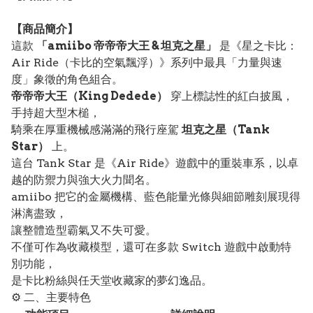
【
商品
簡介】
這款
「amiibo 帝帝帝大王 & 坦克之星」
是《星之卡比：
Air Ride（卡比的空氣飄浮）》系列中最具「力量與速
度」象徵的角色組合。
帝帝帝大王（King Dedede）
穿上標誌性的紅白披風，
手持超大型木槌，
騎乘在厚重機械感滿滿的飛行座駕
坦克之星（Tank
Star）
上。
這台 Tank Star 是《Air Ride》遊戲中的重裝車系，以卓
越的防禦力與強大火力聞名。
amiibo 把它的金屬機構、藍色能量光條與細節雕刻展現得
淋漓盡致，
讓整體造型霸氣又不失可愛。
不僅可作為收藏模型，還可在多款 Switch 遊戲中啟動特
別功能，
是卡比粉絲與任天堂收藏家的夢幻逸品。
⚙️ 二、主要特色