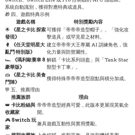
系統自動識別，獲得對應特典或道具。
🎁 四、遊戲特典示例
遊戲名稱
特別獎勵內容
🌟
《星之卡比 探索
可獲得「帝帝帝造型帽子」、「強化攻
發現》
擊道具」或罕見星之材料。
🥊
《任天堂明星大
建立帝帝帝大王專屬 AI 訓練角色，強
亂鬥 特別版》
化力量與防禦屬性。
🏎️
《瑪利歐賽車 8
解鎖「卡比系列頭盔」與「Tank Star
豪華版》
類型卡丁車」。
🍰
《星之卡比 美食
獲得特殊帝帝帝造型甜點與積分加成。
鬥陣》
💬 五、推薦理由
推薦族群
理由
👑
卡比粉絲與
帝帝帝造型經典可愛，此版本更展現英氣全
收藏家
開。
🎮
Switch 玩
兼具遊戲互動性與實用獎勵。
家