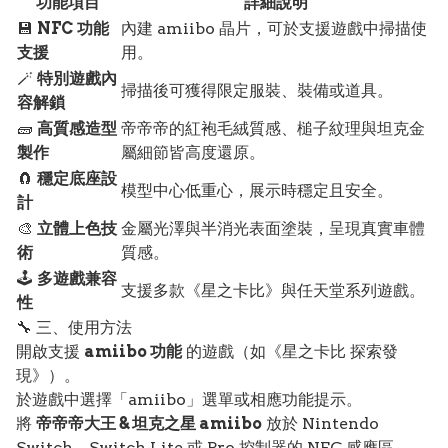
功能項目
詳細說明
💾
NFC 功能
內建 amiibo 晶片，可於支援遊戲中掃描使
支援
用。
🪄
特別遊戲內
掃描後可獲得限定服裝、裝備或道具。
容解鎖
🧱
高質感造型
帝帝帝的紅袍毛絨質感、槌子紋理與坦克金
製作
屬細節皆高度還原。
🧲
穩定底座設
模型中心低重心，展示時穩定且安全。
計
🎨
立體上色技
金屬光澤與半消光表面塗裝，呈現真實車體
術
質感。
🕹️
多遊戲兼容
支援多款《星之卡比》與任天堂系列遊戲。
性
🔧 三、使用方法
開啟支援
amiibo 功能
的遊戲（如《星之卡比 探索發
現》）。
於遊戲中選擇「amiibo」選單或相應功能提示。
將
帝帝帝大王 & 坦克之星 amiibo
放於 Nintendo
Switch、Switch Lite 或 Pro 控制器的 NFC 感應區。