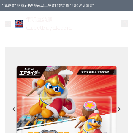
* 免運費* 購買2件產品或以上免費順豐送貨 *只限網店購買*
電玩直銷網
directbuyhk.com