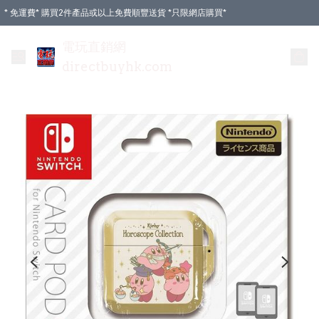
* 免運費* 購買2件產品或以上免費順豐送貨 *只限網店購買*
電玩直銷網
directbuyhk.com