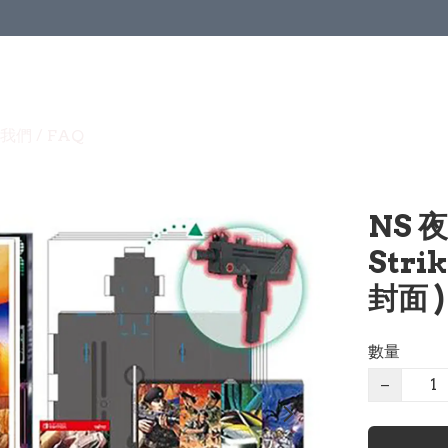
我們 / FAQ
NS 夜
Stri
封面 )
數量
−