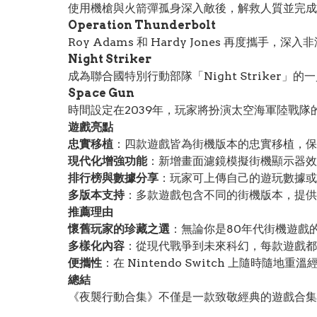
使用機槍與火箭彈孤身深入敵後，解救人質並完成撤
Operation Thunderbolt
Roy Adams 和 Hardy Jones 再
Night Striker
成為聯合國特別行動部隊「Night Striker
Space Gun
時間設定在2039年，玩家將扮演太空海軍陸戰
遊戲亮點
忠實移植
：四款遊戲皆為街機版本的忠實移植，保
現代化增強功能
：新增畫面濾鏡模擬街機顯示器效
排行榜與數據分享
：玩家可上傳自己的遊玩數據或
多版本支持
：多款遊戲包含不同的街機版本，提供
推薦理由
懷舊玩家的珍藏之選
：無論你是80年代街機遊戲
多樣化內容
：從現代戰爭到未來科幻，每款遊戲都
便攜性
：在 Nintendo Switch 上隨時隨
總結
《夜襲行動合集》不僅是一款致敬經典的遊戲合集