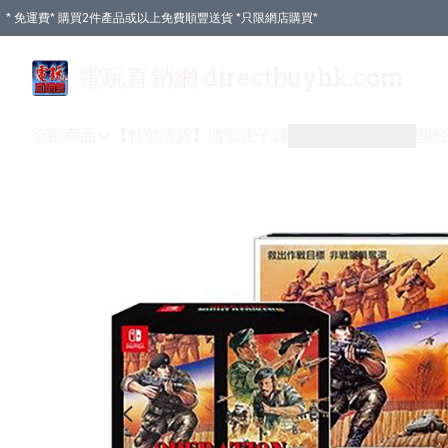
* 免運費* 購買2件產品或以上免費順豐送貨 *只限網店購買*
電玩直銷網 directbuyhk.com
全部商品
【特價清貨】
激安電子城
付款方式
送貨方式
關於