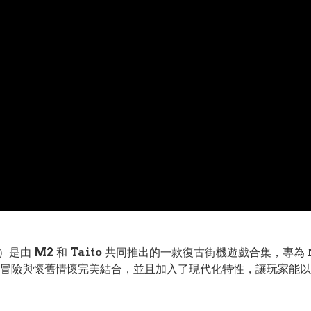
rs）是由
M2
和
Taito
共同推出的一款復古街機遊戲合集，專為 Nin
冒險與懷舊情懷完美結合，並且加入了現代化特性，讓玩家能以