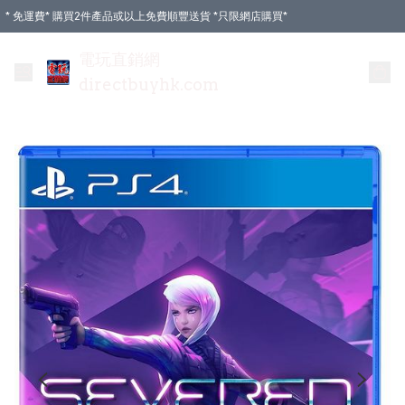
* 免運費* 購買2件產品或以上免費順豐送貨 *只限網店購買*
電玩直銷網
directbuyhk.com