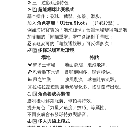
⚙️ 三、遊戲玩法特色
🎾 1️⃣
超能網球比賽模式
基本操作：發球、截擊、扣殺、滑步。
加入
角色專屬「Ultra Shot」
（超必殺擊）。
例如海綿寶寶的「泡泡旋球」會讓球場變得滿是泡
加菲貓的「懶貓重擊」擊中會讓對手暈眩；
忍者龜麥可的「龜旋迴旋殺」可反彈多次！
🌈 2️⃣
多樣球場互動環境
場地
特點
🦀 蟹堡王球場
地面滑溜、泡泡飛舞。
🍕 忍者龜下水道
反彈機關多、球速極快。
🌬️ 風之神殿
強風亂流、球會隨氣流飄。
☠️ 拉格拉茲遊樂園
地形變化多、陷阱隨時出現。
💪 3️⃣
角色養成與裝備
勝利後可解鎖服裝、球拍與特效。
提升角色「力量／速度／技巧」等屬性。
不同皮膚會有發球特效與語音。
🕹️ 4️⃣
多人與線上模式