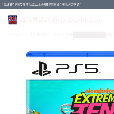
* 免運費* 購買2件產品或以上免費順豐送貨 *只限網店購買*
電玩直銷網 directbuyhk.com
全部商品
【特價清貨】
激安電子城
付款方式
送貨方式
關於