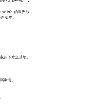
網球比賽中亂鬥，
Tennis》 的世界觀，
嶄新版本。
龜的下水道基地、
屬劇情。
。