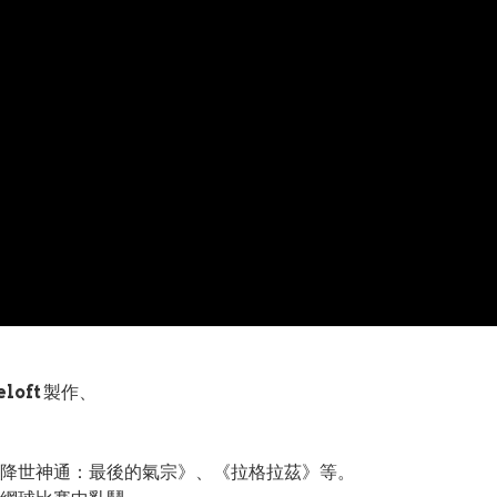
loft
製作、
降世神通：最後的氣宗》、《拉格拉茲》等。