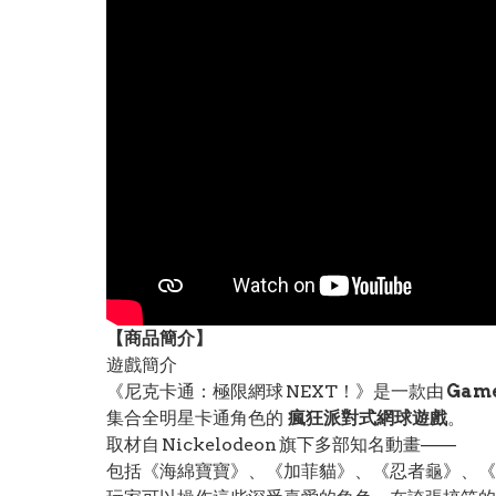
【
商品
簡介】
遊戲簡介
《尼克卡通：極限網球 NEXT！》是一款由
Game
集合全明星卡通角色的
瘋狂派對式網球遊戲
。
取材自 Nickelodeon 旗下多部知名動畫——
包括《海綿寶寶》、《加菲貓》、《忍者龜》、《