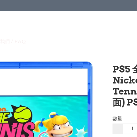
我們 / FAQ
PS5
Nick
Tenn
面) P
數量
−