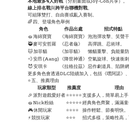
本地最多4人對戰
（分割畫面或Joy‑Con共享）。
線上排名戰
與
跨平台聯機對戰
。
可組隊雙打、自由賽或亂入賽制。
🌈 四、登場角色舉例
角色
作品出處
招式特點
🧽 海綿寶寶
《海綿寶寶》
泡泡彈攻擊、笑聲
🥷 麥可安哲羅
《忍者龜》
高彈跳、忍術球。
🐱 加菲貓
《加菲貓》
懶貓重擊、負能量
💨 安昂 (Aang)
《降世神通》
空氣旋球、快速衝
😈 安琪卡
《拉格拉茲》
惡作劇道具、陷阱
更多角色會透過DLC陸續加入，包括《嘿阿諾》
⭐ 五、推薦理由
玩家類型
推薦度
理由
🎉 派對遊戲愛好者
⭐⭐⭐⭐⭐
支援多人，簡單易上手
🧽 Nick粉絲
⭐⭐⭐⭐⭐
經典角色齊聚，滿滿童
🎮 休閒玩家
⭐⭐⭐⭐
操作輕鬆、節奏明快。
⚡ 競技玩家
⭐⭐⭐
招式多樣，策略性高，