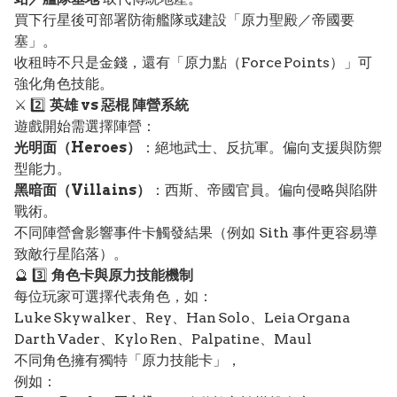
買下行星後可部署防衛艦隊或建設「原力聖殿／帝國要
塞」。
收租時不只是金錢，還有「原力點（Force Points）」可
強化角色技能。
⚔️ 2️⃣
英雄 vs 惡棍 陣營系統
遊戲開始需選擇陣營：
光明面（Heroes）
：絕地武士、反抗軍。偏向支援與防禦
型能力。
黑暗面（Villains）
：西斯、帝國官員。偏向侵略與陷阱
戰術。
不同陣營會影響事件卡觸發結果（例如 Sith 事件更容易導
致敵行星陷落）。
🔮 3️⃣
角色卡與原力技能機制
每位玩家可選擇代表角色，如：
Luke Skywalker、Rey、Han Solo、Leia Organa
Darth Vader、Kylo Ren、Palpatine、Maul
不同角色擁有獨特「原力技能卡」，
例如：