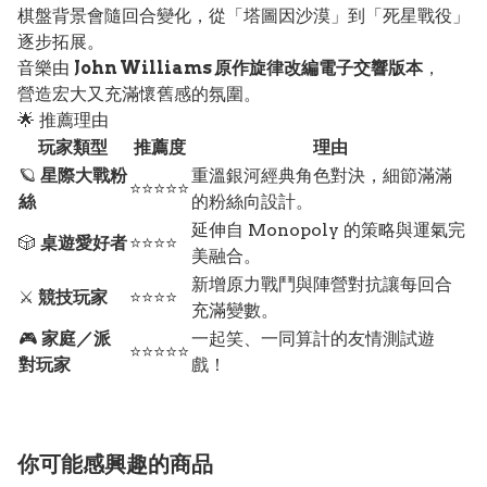
棋盤背景會隨回合變化，從「塔圖因沙漠」到「死星戰役」
逐步拓展。
音樂由
John Williams 原作旋律改編電子交響版本
，
營造宏大又充滿懷舊感的氛圍。
🌟 推薦理由
玩家類型
推薦度
理由
🪐
星際大戰粉
重溫銀河經典角色對決，細節滿滿
⭐⭐⭐⭐⭐
絲
的粉絲向設計。
延伸自 Monopoly 的策略與運氣完
🎲
桌遊愛好者
⭐⭐⭐⭐
美融合。
新增原力戰鬥與陣營對抗讓每回合
⚔️
競技玩家
⭐⭐⭐⭐
充滿變數。
🎮
家庭／派
一起笑、一同算計的友情測試遊
⭐⭐⭐⭐⭐
對玩家
戲！
你可能感興趣的商品