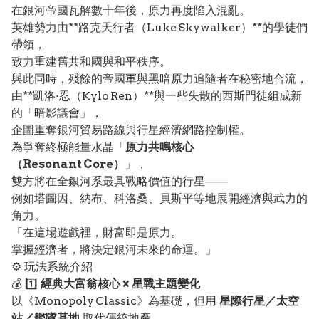
在銀河帝國瓦解數十年後，原力再度陷入混亂。
英雄勢力由**路克天行者（Luke Skywalker）**的學徒們
帶領，
致力重建舊共和國與和平秩序。
與此同時，殘餘的帝國軍與黑暗原力追隨者在秘密地合流，
由**凱洛·忍（Kylo Ren）**與一些失散的西斯門徒組成新
的「暗影議會」，
企圖重奪銀河貿易路線與行星經濟網路控制權。
為爭奪終極能量水晶「
原力共鳴核心
（Resonant Core）
」，
雙方將在全銀河系最具戰略價值的行星——
例如塔圖因、納布、科洛桑、貝斯平等地展開經濟與武力的
角力。
「在這場遊戲裡，財富即是原力。
掌握經濟者，將決定銀河未來的命運。」
⚙️ 玩法系統介紹
💰 1️⃣
經典大富翁核心 × 星戰主題變化
以《Monopoly Classic》為基礎，但用
星際行星／太空
站／艦隊基地
取代傳統地產。