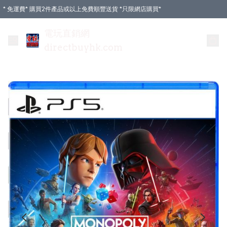
* 免運費* 購買2件產品或以上免費順豐送貨 *只限網店購買*
電玩直銷網
directbuyhk.com