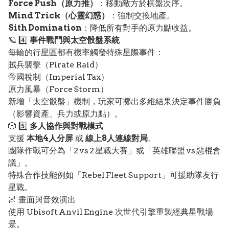
Force Push（原力推）
：移動敵方於棋盤次序。
Mind Trick（心靈幻惑）
：強制交換地產。
Sith Domination
：降低所有對手的原力點收益。
🪐 4️⃣
事件戰鬥與太空骰盤系統
每輪的行星區都有機率觸發特殊星際事件：
賊兵襲擊（Pirate Raid）
帝國稅制（Imperial Tax）
原力風暴（Force Storm）
新增「太空骰盤」機制，玩家可擲出多維結果決定事件勝負
（影響資產、兵力或原力點）。
🎲 5️⃣
多人協作與對戰模式
支援
本地4人分屏
或
線上8人連線對局
。
團隊作戰可分為「2 vs 2 星戰大賽」或「英雄聯盟 vs 惡棍會
議」。
特殊合作技能例如「Rebel Fleet Support」可援助隊友行
星戰。
🌌 畫面與音效演出
使用 Ubisoft Anvil Engine 次世代引擎重製經典星戰場
景。