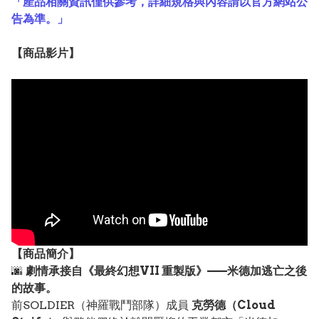
「產品相關資訊僅供參考，詳細規格與內容請以官方網站公
告為準。」
【
商品
影片】
【
商品
簡介】
🌆
劇情承接自《最終幻想VII 重製版》——米德加逃亡之後
的故事。
前SOLDIER（神羅戰鬥部隊）成員
克勞德（Cloud