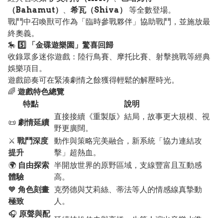
（Bahamut）
、
希瓦（Shiva）
等全數登場。
戰鬥中召喚獸可作為「臨時參戰夥伴」協助戰鬥，並施放最
終奧義。
🎠
5️⃣ 「金碟遊樂園」驚喜回歸
收錄眾多迷你遊戲：陸行鳥賽、摩托比賽、射擊挑戰等經典
娛樂項目。
遊戲節奏可在緊湊劇情之餘獲得輕鬆的解壓時光。
🌈
遊戲特色總覽
特點
說明
直接接續《重製版》結局，故事更大規模、視
📜
劇情延續
野更廣闊。
⚔️
戰鬥深度
動作與策略完美融合，新系統「協力連結攻
提升
擊」超熱血。
🌍
自由探索
半開放世界的原野區域，支線豐富且互動感
體驗
高。
🧡
角色刻畫
克勞德與艾莉絲、蒂法等人的情感線真摯動
極致
人。
🎧
原聲與配