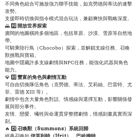
不同角色組合可施放強力聯手技能，如克勞德與蒂法的連擊
攻勢。
支援即時切換與指令模式混合玩法，兼顧爽快與戰略深度。
🌄
2️⃣ 開放世界探索
廣闊的地圖橫跨多個地區，包括草原、沙漠、雪原等自然地
帶。
可騎乘陸行鳥（Chocobo）探索，並解鎖支線任務、召喚
獸挑戰與寶箱。
地圖中隱藏許多支線劇情與NPC任務，能強化武器與角色
能力。
💎
3️⃣ 豐富的角色與劇情互動
可自由切換隊伍角色（克勞德、蒂法、艾莉絲、巴雷特、尤
菲、雷德 XIII 等）。
劇情中包含大量角色對話、情感線與選擇互動，影響關係發
展與部分事件。
友情、戀愛、犧牲與命運貫穿整體劇情，情感刻畫真實而深
刻。
🔥
4️⃣ 召喚獸（Summons）系統回歸
經典召喚如
伊芙利特（Ifrit）
、
巴哈姆特