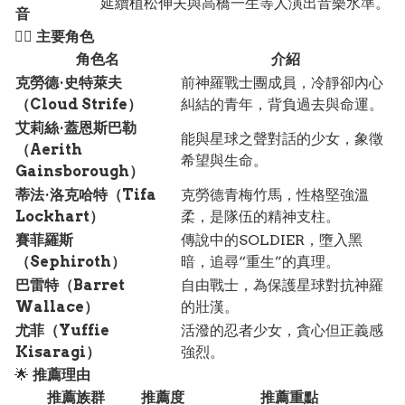
延續植松伸夫與高橋一生等人演出音樂水準。
音
🧙‍♂️
主要角色
角色名
介紹
克勞德·史特萊夫
前神羅戰士團成員，冷靜卻內心
（Cloud Strife）
糾結的青年，背負過去與命運。
艾莉絲·蓋恩斯巴勒
能與星球之聲對話的少女，象徵
（Aerith
希望與生命。
Gainsborough）
蒂法·洛克哈特（Tifa
克勞德青梅竹馬，性格堅強溫
Lockhart）
柔，是隊伍的精神支柱。
賽菲羅斯
傳說中的SOLDIER，墮入黑
（Sephiroth）
暗，追尋“重生”的真理。
巴雷特（Barret
自由戰士，為保護星球對抗神羅
Wallace）
的壯漢。
尤菲（Yuffie
活潑的忍者少女，貪心但正義感
Kisaragi）
強烈。
🌟
推薦理由
推薦族群
推薦度
推薦重點