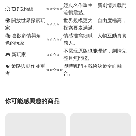
經典名作重生，新劇情與戰鬥
💥 JRPG粉絲
⭐⭐⭐⭐⭐
流暢震撼。
🌍 開放世界探索玩
世界規模更大，自由度極高，
⭐⭐⭐⭐
家
探索要素滿滿。
🎭 喜歡劇情與角
情感描寫細膩，人物互動真實
⭐⭐⭐⭐⭐
色的玩家
感人。
不需玩原版也能理解，劇情完
🎮 新玩家
⭐⭐⭐⭐
整且無門檻。
🧠 策略與動作並重
即時戰鬥＋戰術決策全面融
⭐⭐⭐⭐⭐
者
合。
你可能感興趣的商品