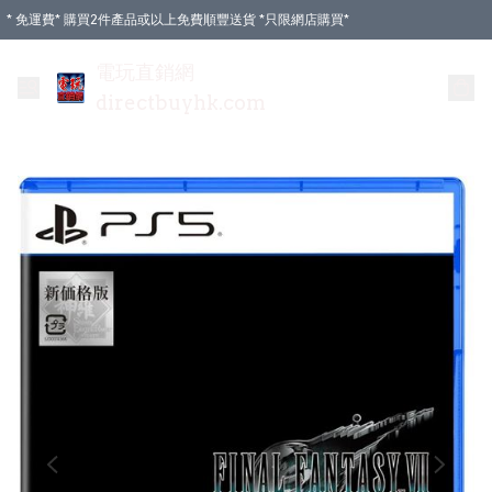
* 免運費* 購買2件產品或以上免費順豐送貨 *只限網店購買*
電玩直銷網
directbuyhk.com