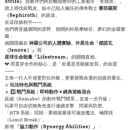
Strife）
與夥伴們終於離開壓抑的工業都市「米德加」，
踏上尋找前戰友、如今已陷入瘋狂的傳奇戰士
賽菲羅斯
（Sephiroth）
的旅途。
在這段旅程中——
他們將穿越廣闊的原野、熱鬧的科斯摩峽谷、夢幻的金碟樂
園，
揭開隱藏在
神羅公司的人體實驗、外星生命「傑諾瓦
（Jenova）」
與
星球生命能量「Lifestream」
的關聯真相。
💔 而貫穿全作的核心，是「命運是否能被改寫」的命題
——
主角一行人不僅要對抗外敵，更要挑戰命運的扭曲與重生。
⚔️
玩法特色與戰鬥系統
🔹
1️⃣ 戰鬥系統：即時動作 × 經典策略混合
延續《Remake》的動作戰鬥體系，並進一步升級：
玩家可自由切換角色進行連續攻擊、閃避與防禦。
「ATB 系統」回歸：累積能量後可施放魔法、極限技
（Limit Break）。
新增
「協力動作（Synergy Abilities）」
：