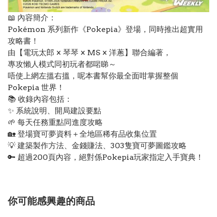
📖 內容簡介：
Pokémon 系列新作《Pokepia》登場，同時推出超實用
攻略書！
由【電玩太郎 × 琴琴 × MS × 洋蔥】聯合編著，
專攻懶人模式同初玩者都啱睇～
唔使上網左搵右搵，呢本書幫你最全面咁掌握整個
Pokepia 世界！
📚 收錄內容包括：
✨ 系統說明、開局建設要點
🌱 每天任務重點同進度攻略
🏡 登場寶可夢資料＋全地區稀有品收集位置
💡 建築製作方法、金錢賺法、303隻寶可夢圖鑑攻略
🔑 超過200頁內容，絕對係Pokepia玩家指定入手寶典！
你可能感興趣的商品