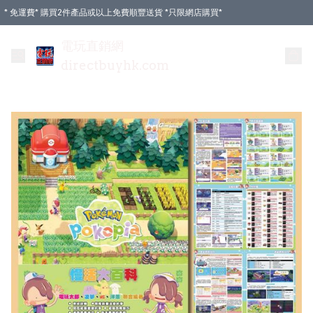
* 免運費* 購買2件產品或以上免費順豐送貨 *只限網店購買*
電玩直銷網
directbuyhk.com