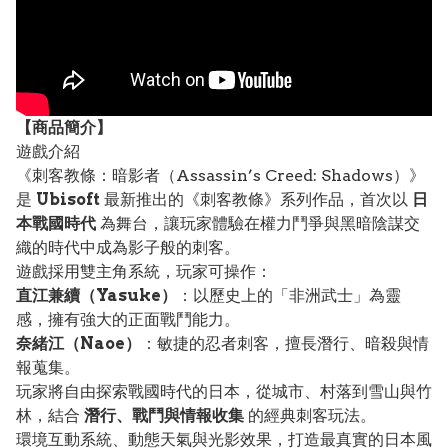
【
商品
簡介】
遊戲介紹
《刺客教條：暗影者（Assassin’s Creed: Shadows）》
是
Ubisoft
最新推出的《刺客教條》系列作品，首次以
日
本戰國時代
為舞台，讓玩家體驗在權力鬥爭與黑暗陰謀交
織的時代中成為影子般的刺客。
遊戲採用雙主角系統，玩家可操作：
直江兼續（Yasuke）
：以歷史上的「非洲武士」為靈
感，擁有強大的正面戰鬥能力。
奈緒江（Naoe）
：敏捷的忍者刺客，擅長潛行、暗殺與情
報蒐集。
玩家將自由探索戰國時代的日本，從城市、村落到雪山與竹
林，結合
潛行、戰鬥與情報收集
的經典刺客玩法。
環境互動系統、動態天氣與光影效果，打造最真實的日本風