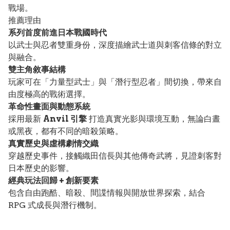
戰場。
推薦理由
系列首度前進日本戰國時代
以武士與忍者雙重身份，深度描繪武士道與刺客信條的對立
與融合。
雙主角敘事結構
玩家可在「力量型武士」與「潛行型忍者」間切換，帶來自
由度極高的戰術選擇。
革命性畫面與動態系統
採用最新
Anvil 引擎
打造真實光影與環境互動，無論白晝
或黑夜，都有不同的暗殺策略。
真實歷史與虛構劇情交織
穿越歷史事件，接觸織田信長與其他傳奇武將，見證刺客對
日本歷史的影響。
經典玩法回歸 + 創新要素
包含自由跑酷、暗殺、間諜情報與開放世界探索，結合
RPG 式成長與潛行機制。