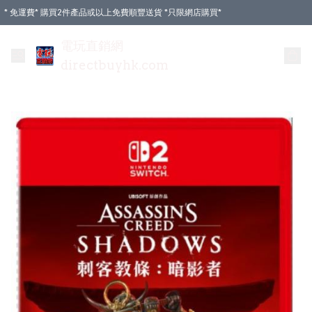
* 免運費* 購買2件產品或以上免費順豐送貨 *只限網店購買*
電玩直銷網
directbuyhk.com