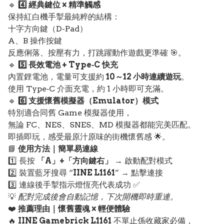
🔹
4️⃣ 經典鍵位 × 精準觸感
保持紅白機手掣最純粹的結構：
十字方向鍵（D-Pad）
A、B 操作按鍵
反應俐落、按壓有力，打跳躍動作遊戲更準確 🎯。
🔹
5️⃣ 長效電池 + Type‑C 快充
內置鋰電池，電量可支援約
10～12 小時連續遊玩
。
使用 Type‑C 介面充電，約 1 小時即可充滿。
🔹
6️⃣ 支援懷舊模擬器（Emulator）模式
特別適合同舊 Game 模擬器使用，
無論 FC、NES、SNES、MD 模擬器都能完美匹配。
即插即玩，感受最原汁原味的街機懷舊感 🌟。
📘
使用方法｜簡單易連線
1️⃣ 長按
「A」+「方向鍵右」
→ 啟動配對模式
2️⃣ 裝置藍牙搜尋 “
IINE L1161
” → 點擊連接
3️⃣ 連線後手掣指示燈恆亮代表成功 ✅
💡
配對完成後會自動記憶，下次開機即時重連。
❤️
推薦理由｜懷舊靈魂 × 輕便體驗
🔥
IINE Gamebrick L1161
不單止係收藏家必備，