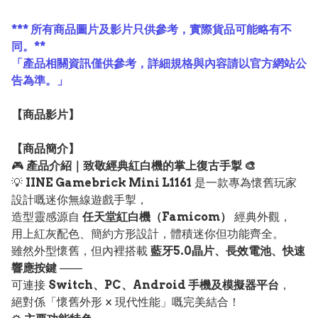
*** 所有商品圖片及影片只供參考，實際貨品可能略有不
同。**
「產品相關資訊僅供參考，詳細規格與內容請以官方網站公
告為準。」
【
商品
影片】
【
商品
簡介】
🎮
產品介紹｜致敬經典紅白機的掌上復古手掣 🎨
💡
IINE Gamebrick Mini L1161
是一款專為懷舊玩家
設計嘅迷你無線遊戲手掣，
造型靈感源自
任天堂紅白機（Famicom）
經典外觀，
用上紅灰配色、簡約方形設計，體積迷你但功能齊全。
雖然外型懷舊，但內裡搭載
藍牙5.0晶片、長效電池、快速
響應按鍵
——
可連接
Switch、PC、Android 手機及模擬器平台
，
絕對係「懷舊外形 × 現代性能」嘅完美結合！