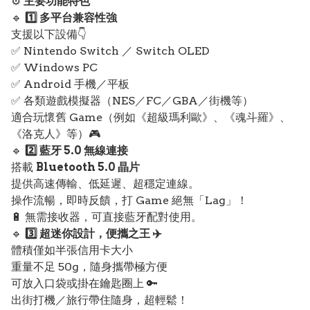
⚙️
主要功能特色
🔹
1️⃣ 多平台兼容性強
支援以下設備👇
✅ Nintendo Switch ／ Switch OLED
✅ Windows PC
✅ Android 手機／平板
✅ 各類遊戲模擬器（NES／FC／GBA／街機等）
適合玩懷舊 Game（例如《超級瑪利歐》、《魂斗羅》、
《洛克人》等）🎮
🔹
2️⃣ 藍牙 5.0 無線連接
搭載
Bluetooth 5.0 晶片
提供高速傳輸、低延遲、超穩定連線。
操作流暢，即時反饋，打 Game 絕無「Lag」！
🔋 無需接收器，可直接藍牙配對使用。
🔹
3️⃣ 超迷你設計，便攜之王 ✈️
體積僅如半張信用卡大小
重量不足 50g，隨身攜帶極方便
可放入口袋或掛在鑰匙圈上 🔑
出街打機／旅行帶住隨身，超輕鬆！