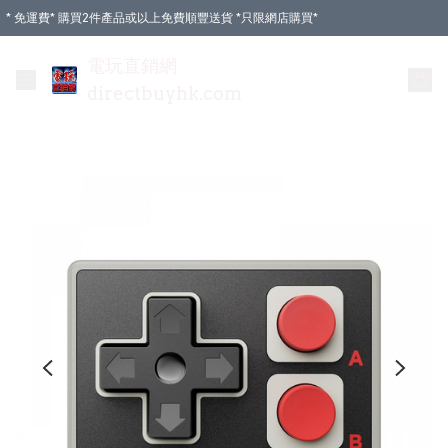
* 免運費* 購買2件產品或以上免費順豐送貨 *只限網店購買*
電玩直銷網
directbuyhk.com