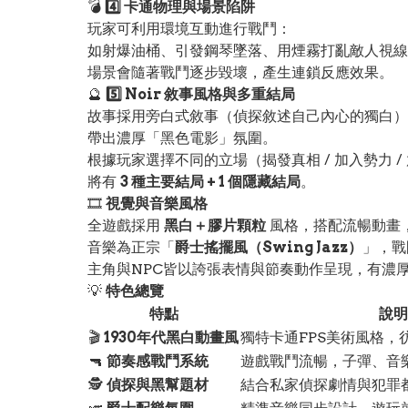
💣
4️⃣ 卡通物理與場景陷阱
玩家可利用環境互動進行戰鬥：
如射爆油桶、引發鋼琴墜落、用煙霧打亂敵人視線
場景會隨著戰鬥逐步毀壞，產生連鎖反應效果。
🔮
5️⃣ Noir 敘事風格與多重結局
故事採用旁白式敘事（偵探敘述自己內心的獨白）
帶出濃厚「黑色電影」氛圍。
根據玩家選擇不同的立場（揭發真相 / 加入勢力 /
將有
3 種主要結局 + 1 個隱藏結局
。
🎞️
視覺與音樂風格
全遊戲採用
黑白＋膠片顆粒
風格，搭配流暢動畫，
音樂為正宗「
爵士搖擺風（Swing Jazz）
」，戰
主角與NPC皆以誇張表情與節奏動作呈現，有濃
💡
特色總覽
特點
說明
🎬
1930年代黑白動畫風
獨特卡通FPS美術風格，
🔫
節奏感戰鬥系統
遊戲戰鬥流暢，子彈、音
🕵️
偵探與黑幫題材
結合私家偵探劇情與犯罪