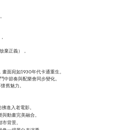
。
，
 放棄正義），
畫面宛如1930年代卡通重生。
鬥中節奏與配樂會同步變化。
厚懷舊魅力。
彷彿進入老電影。
樂與動畫完美融合。
都市背景。