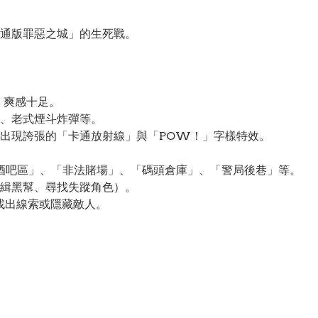
通版罪惡之城」的生死戰。
」
、爽感十足。
、老式煙斗炸彈等。
出現誇張的「卡通放射線」與「POW！」字樣特效。
酒吧區」、「非法賭場」、「碼頭倉庫」、「警局後巷」等。
緝黑幫、尋找失蹤角色）。
）可找出線索或隱藏敵人。