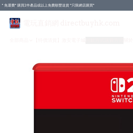
* 免運費* 購買2件產品或以上免費順豐送貨 *只限網店購買*
電玩直銷網 directbuyhk.com
全部商品
【特價清貨】
激安電子城
付款方式
送貨方式
關於