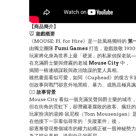
【
商品
簡介】
🐭
遊戲概要
《MOUSE: P.I. for Hire》是一款風格獨特的
第
由獨立團隊
Fumi Games
打造，遊戲致敬 193
玩家將化身為世界上最「硬派」的私家偵探老鼠—
在充滿爵士樂與煙霧的老城
Mouse City
中，
揭開一樁連續謀殺與政治陰謀的驚人真相。
雖然畫面看似可愛，如同《Cuphead》的復古卡
但故事與戰鬥卻意外地黑暗、暴力、成熟且極具諷
🕵️‍♂️
故事背景
Mouse City 看似一個充滿笑聲與爵士樂的城市
但在街角的霓虹下，卻潛藏著腐敗的政客、瘋狂的
玩家扮演的湯姆·鼠尼根（Tom Mouseniga
在他接下一宗看似尋常的「失蹤案件」後，
卻逐漸發現整個城市的權力結構正被一股神秘勢力
為了找出真相、洗刷自己的冤屈，