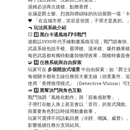
湯姆必須再次拔槍、點燃香煙，
在滿是爵士樂、烈酒與煙硝味的街頭展開一場「卡
🖤 「在這城市裡，笑容是假貨，子彈才是真的。
🔫
玩法與系統介紹
💥
1️⃣ 黑白卡通風格FPS戰鬥
遊戲以1930年代手繪動畫風格呈現，戰鬥節奏快
武器系統包括手槍、霰彈槍、湯米槍、爆炸糖果槍
每把武器都有獨特動畫與物理效果，開槍時畫面會
🧩
2️⃣ 任務系統與自由探索
玩家可在
多個開放式場景
中自由探索：如「爵士
每個關卡都有主線任務與大量支線（偵查案件、追
使用「香煙推理模式」（Detective Vision
🎺
3️⃣ 黑幫決鬥與角色互動
戰鬥強調「風格化動作」與「節奏感射擊」，
子彈打在敵人身上甚至會以「音符」的形式飛散。
與重要角色對話時採用動畫敘事，
玩家可選擇不同語氣回應（冷靜、嘲諷、威脅），
影響後續任務分支與結局。