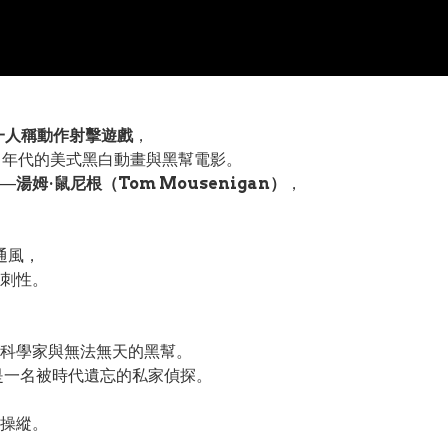
一人稱動作射擊遊戲
，
0 年代的美式黑白動畫與黑幫電影。
—
湯姆·鼠尼根（Tom Mousenigan）
，
通風，
刺性。
，
科學家與無法無天的黑幫。
n）是一名被時代遺忘的私家偵探。
操縱。