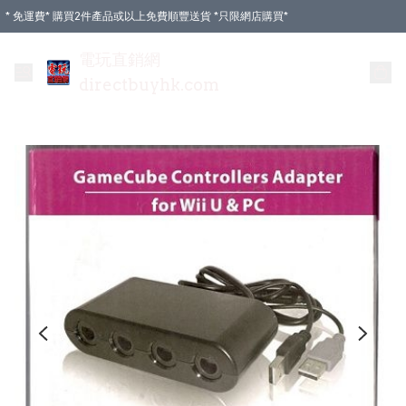
* 免運費* 購買2件產品或以上免費順豐送貨 *只限網店購買*
電玩直銷網
directbuyhk.com