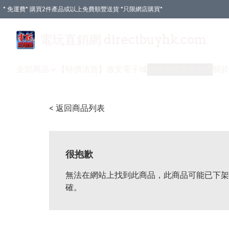
* 免運費* 購買2件產品或以上免費順豐送貨 *只限網店購買*
電玩直銷網 directbuyhk.com
全部商品
【特價清貨】
激安電子城
付款方式
送貨方式
關於
< 返回商品列表
很抱歉
無法在網站上找到此商品，此商品可能已下架
確。