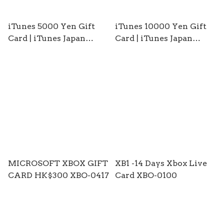
iTunes 5000 Yen Gift
iTunes 10000 Yen Gift
Card | iTunes Japan
Card | iTunes Japan
Account ( MISC-0984 )
Account ( MISC-0925 )
MICROSOFT XBOX GIFT
XB1 -14 Days Xbox Live
CARD HK$300 XBO-0417
Card XBO-0100