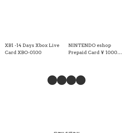
XB1 -14 Days Xbox Live
NINTENDO eshop
Card XBO-0100
Prepaid Card ¥ 1000
NSW-2461