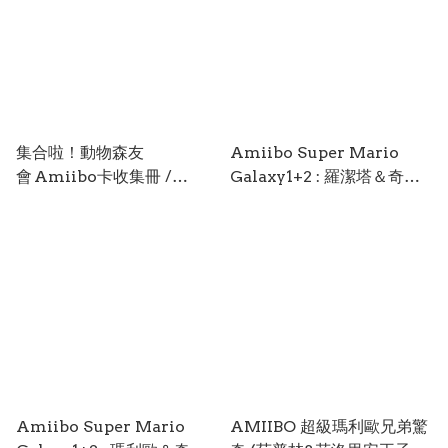
集合啦！動物森友
Amiibo Super Mario
會 Amiibo卡收集冊 /
Galaxy1+2 : 羅潔塔＆奇可
Animal Crossing Amiib
Rosalina and Lumas
o Card Album AMII-
AMII-0936
0938
Amiibo Super Mario
AMIIBO 超級瑪利歐兄弟驚