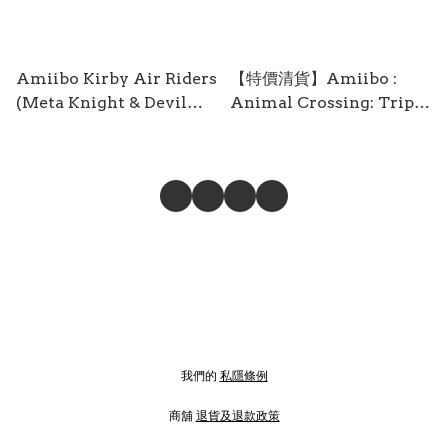
Amiibo Kirby Air Riders
【特價清貨】Amiibo :
(Meta Knight & Devil
Animal Crossing: Triple
Star) AMII-0928
Set - Totakeke / Risa /
Kaizo Amii-0863
我們的
私隱條例
商舖
退貨及退款政策