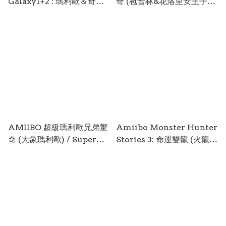
Galaxy1+2 : 瑪利歐＆奇可
奇 (苞普林&花洛里安王子) /
Mario and Lumas AMII-
Super Mario Bros.
0935
Wonder (Poplin &
Prince Florian) AMII-
0932
AMIIBO 超級瑪利歐兄弟驚
Amiibo Monster Hunter
奇 (大象瑪利歐) / Super
Stories 3: 命運雙龍 (火龍
Mario Bros. Wonder
V) Twisted Reflection
(Elephant Mario) AMII-
(Ratha V) AMII-0930
0933