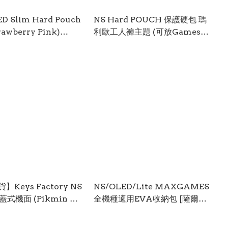
ED Slim Hard Pouch
NS Hard POUCH 保護硬包 瑪
rawberry Pink)
利歐工人褲主題 (可放Games
27) NSW-2392
咭) NSW-2303
Keys Factory NS
NS/OLED/Lite MAXGAMES
蓋式機面 (Pikmin 主
全機種適用EVA收納包 [薩爾達
-2422
傳說 王國之淚] NSW-2281