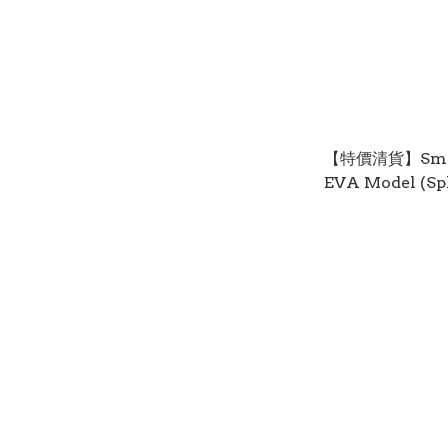
【特價清貨】Smar
EVA Model (Spl
Maxgame ) for
Switch / Ninte
OLED NSW-192