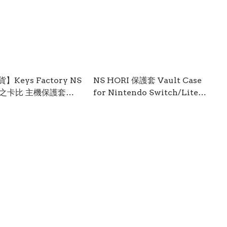
Keys Factory NS
NS HORI 保護套 Vault Case
星之卡比 主機保護套
for Nintendo Switch/Lite
30th Anniversary]
(Super Mario) NSW-3714
2-1) NSW-2074