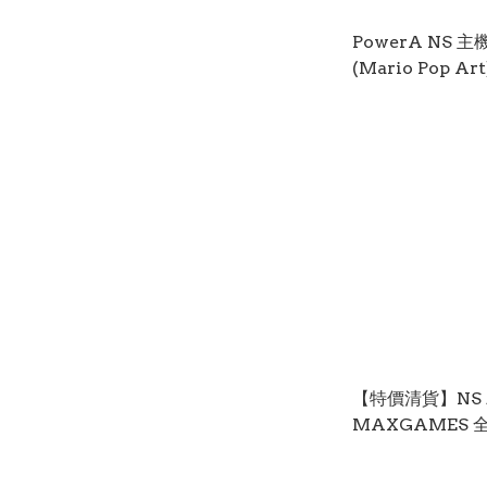
PowerA NS
(Mario Pop Ar
【特價清貨】NS / 
MAXGAMES 
收納包 (Pikmin
2416