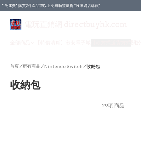
* 免運費* 購買2件產品或以上免費順豐送貨 *只限網店購買*
電玩直銷網 directbuyhk.com
全部商品
【特價清貨】
激安電子城
付款方式
送貨方式
關於
首頁
/
所有商品
/
/
Nintendo Switch
收納包
收納包
29項 商品