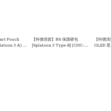
t Pouch
【特價清貨】NS 保護硬包
【特價清貨】
atoon 3 A) (
[Splatoon 3 Type-B] (CHC-
OLED 
 Nintendo
007-2) (Keys Factory) NSW-
[Kirby 
ndo Switch
1902
(CNF-00
1