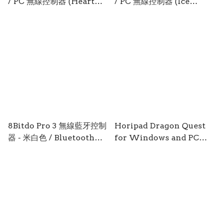
/ PC 無線控制器 (Heart
/ PC 無線控制器 (Ice
Breaker) XSX-0458
Breaker) XSX-0459
8Bitdo Pro 3 無線藍牙控制
Horipad Dragon Quest
器 - 米白色 / Bluetooth
for Windows and PC
Controller - G Classic
(Hagure Metal) 勇者鬥惡
MISC-1332
龍系列 史萊姆 有線控制器
PC-1365