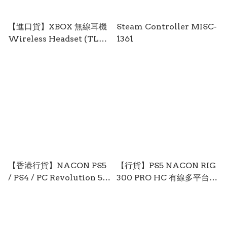
【進口貨】XBOX 無線耳機
Steam Controller MISC-
Wireless Headset (TLL-
1361
00022) XSX-0474
【香港行貨】NACON PS5
【行貨】PS5 NACON RIG
/ PS4 / PC Revolution 5
300 PRO HC 有線多平台電
Pro Controller (White)
競耳機 (黑色) PS5-2730
PS5-0985