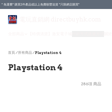
* 免運費* 購買2件產品或以上免費順豐送貨 *只限網店購買*
電玩直銷網 directbuyhk.com
全部商品
【特價清貨】
激安電子城
付款方式
送貨方式
關於
首頁
/
所有商品
/
Playstation 4
Playstation 4
286項 商品