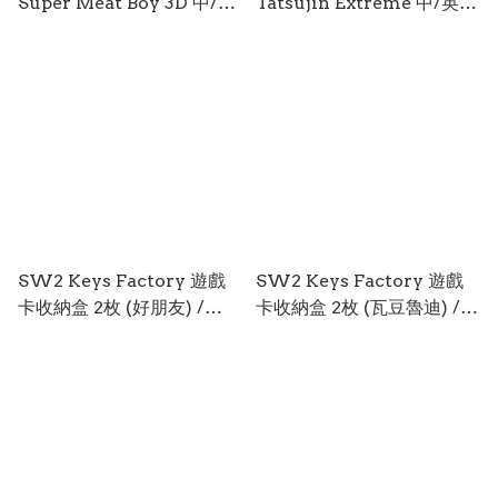
Super Meat Boy 3D 中/
Tatsujin Extreme 中/英/
英/日文 (英文封面) SW2-
日文 (日文封面) SW2-
0446
0500
SW2 Keys Factory 遊戲
SW2 Keys Factory 遊戲
卡收納盒 2枚 (好朋友) /
卡收納盒 2枚 (瓦豆魯迪) /
Card Pod (Close Friend)
Card Pod (Waddle Dee)
KCP-002-3 SW2-0511
KCP-002-2 SW2-0510