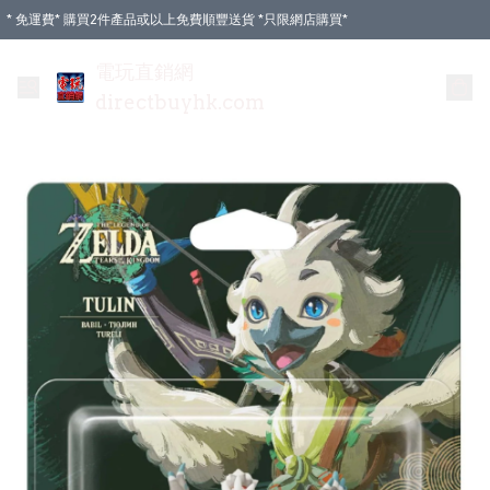
* 免運費* 購買2件產品或以上免費順豐送貨 *只限網店購買*
電玩直銷網
directbuyhk.com