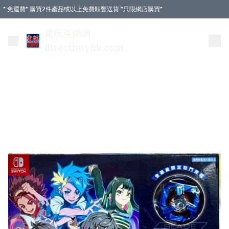
* 免運費* 購買2件產品或以上免費順豐送貨 *只限網店購買*
電玩直銷網
directbuyhk.com