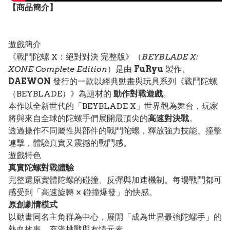
【
商品
簡介】
遊戲簡介
《戰鬥陀螺 X：絕對對決 完整版》（
BEYBLADE X:
XONE Complete Edition
）是由
FuRyu
製作、
DAEWON
發行的一款以經典動畫與玩具系列《戰鬥陀螺
（BEYBLADE）》為題材的
動作對戰遊戲
。
本作以全新世代的「BEYBLADE X」世界觀為舞台，玩家
將與來自全球的陀螺手們展開最頂尖的
高速對決戰
。
透過操作不同屬性與部件的戰鬥陀螺，釋放強力技能、撞擊
連擊，體驗真實又震撼的戰鬥感。
遊戲特色
真實陀螺對戰體驗
完整還原實體陀螺的碰撞、反彈與加速機制。每場戰鬥都可
感受到「高速旋轉 × 碰撞爆發」的快感。
原創劇情模式
以動畫同名主角群為中心，展開「成為世界最強陀螺手」的
熱血故事，充滿挑戰與友情元素。