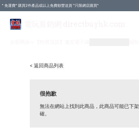
* 免運費* 購買2件產品或以上免費順豐送貨 *只限網店購買*
電玩直銷網 directbuyhk.com
全部商品
【特價清貨】
激安電子城
付款方式
送貨方式
關於
< 返回商品列表
很抱歉
無法在網站上找到此商品，此商品可能已下架
確。