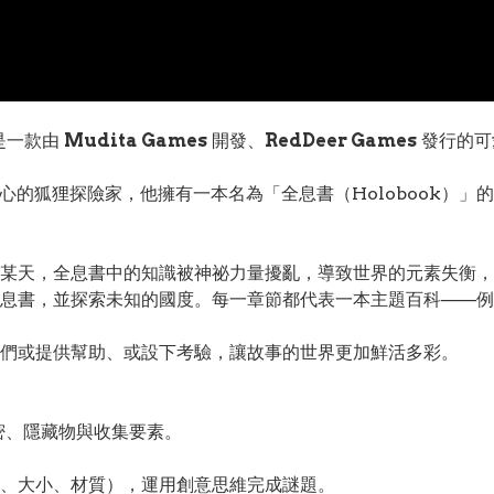
》是一款由
Mudita Games
開發、
RedDeer Games
發行的可
心的狐狸探險家，他擁有一本名為「全息書（Holobook）
某天，全息書中的知識被神祕力量擾亂，導致世界的元素失衡，
息書，並探索未知的國度。每一章節都代表一本主題百科——例
們或提供幫助、或設下考驗，讓故事的世界更加鮮活多彩。
密、隱藏物與收集要素。
、大小、材質），運用創意思維完成謎題。