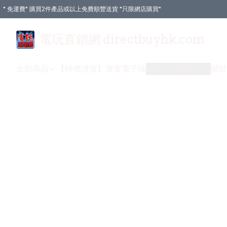
* 免運費* 購買2件產品或以上免費順豐送貨 *只限網店購買*
電玩直銷網 directbuyhk.com
全部商品
【特價清貨】
激安電子城
付款方式
送貨方式
關於