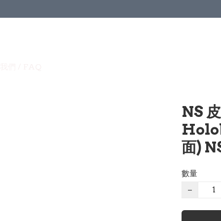
我們 / FAQ
NS 皮
Hol
面) N
數量
−