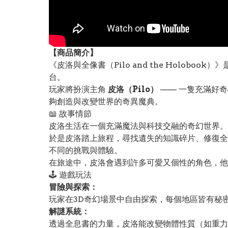
【
商品
簡介】
《皮洛與全像書（Pilo and the Holobook）
台。
玩家將扮演主角
皮洛（Pilo）
—— 一隻充滿好奇
夠創造與改變世界的奇異魔典。
📖 故事情節
皮洛生活在一個充滿魔法與科技交融的奇幻世界。
於是皮洛踏上旅程，尋找遺失的知識碎片、修復全
不同的挑戰與體驗。
在旅途中，皮洛會遇到許多可愛又個性的角色，他
🕹️ 遊戲玩法
冒險與探索：
玩家在3D奇幻場景中自由探索，每個地區皆有秘
解謎系統：
透過全息書的力量，皮洛能改變物體性質（如重力