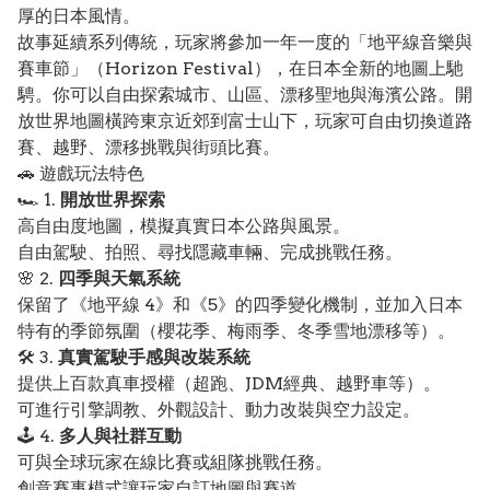
厚的日本風情。
故事延續系列傳統，玩家將參加一年一度的「地平線音樂與
賽車節」（Horizon Festival），在日本全新的地圖上馳
騁。你可以自由探索城市、山區、漂移聖地與海濱公路。開
放世界地圖橫跨東京近郊到富士山下，玩家可自由切換道路
賽、越野、漂移挑戰與街頭比賽。
🚗 遊戲玩法特色
🏎️ 1.
開放世界探索
高自由度地圖，模擬真實日本公路與風景。
自由駕駛、拍照、尋找隱藏車輛、完成挑戰任務。
🌸 2.
四季與天氣系統
保留了《地平線 4》和《5》的四季變化機制，並加入日本
特有的季節氛圍（櫻花季、梅雨季、冬季雪地漂移等）。
🛠️ 3.
真實駕駛手感與改裝系統
提供上百款真車授權（超跑、JDM經典、越野車等）。
可進行引擎調教、外觀設計、動力改裝與空力設定。
🕹️ 4.
多人與社群互動
可與全球玩家在線比賽或組隊挑戰任務。
創意賽事模式讓玩家自訂地圖與賽道。