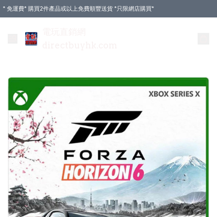
* 免運費* 購買2件產品或以上免費順豐送貨 *只限網店購買*
電玩直銷網
directbuyhk.com