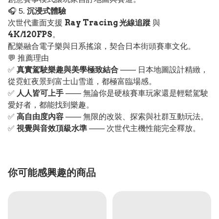
🎧 5.
沉浸式體驗
次世代畫面支援
Ray Tracing 光線追蹤
與
4K/120FPS
。
配樂融合電子樂與日系搖滾，契合日本街頭賽車文化。
💬 推薦理由
✅
真實駕駛樂趣與美學極致結合
—— 日本地圖設計精緻，
從霓虹夜景到富士山雪道，都極富臨場感。
✅
人人皆可上手
—— 無論你是硬核賽車玩家還是輕鬆駕駛
愛好者，都能找到樂趣。
✅
高自由度內容
—— 無限的改裝、探索與社群互動玩法。
✅
視覺與音效頂級水準
—— 次世代主機性能完全釋放。
你可能感興趣的商品