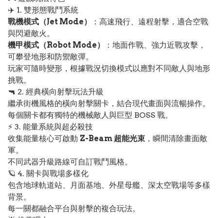
✈️ 1. 雙形態戰鬥系統
戰機模式（Jet Mode）
：高速飛行、遠程射擊，適合空戰
與閃避敵火。
機甲模式（Robot Mode）
：地面作戰、強力近戰攻擊，
可攀登地形和防禦敵彈。
玩家可隨時變形，根據戰況切換模式以應對不同敵人與地形
挑戰。
🔫 2. 經典橫向射擊玩法升級
繼承街機風格的橫向射擊關卡，結合現代畫面與流暢操作。
每個關卡都有獨特的機械敵人與巨型 BOSS 戰。
⚡ 3. 能量系統與超必殺技
收集能量核心可啟動
Z-Beam 超能光束
，瞬間清除畫面敵
軍。
不同武器升級路線可自訂戰鬥風格。
🪐 4. 關卡與戰場多樣化
包含地球軌道站、月面基地、外星母艦、深太空戰場等多樣
背景。
每一關都融合平台與射擊的複合玩法。