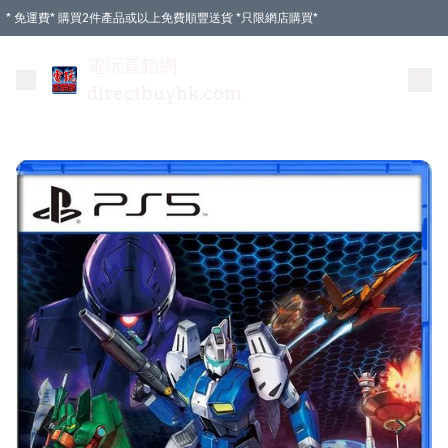
* 免運費* 購買2件產品或以上免費順豐送貨 *只限網店購買*
電玩直銷網
directbuyhk.com