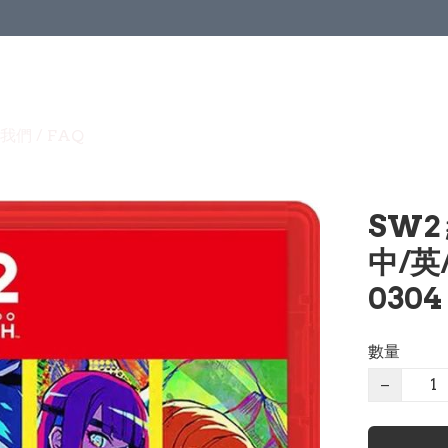
我們 / FAQ
SW2 
中/英
0304
數量
−