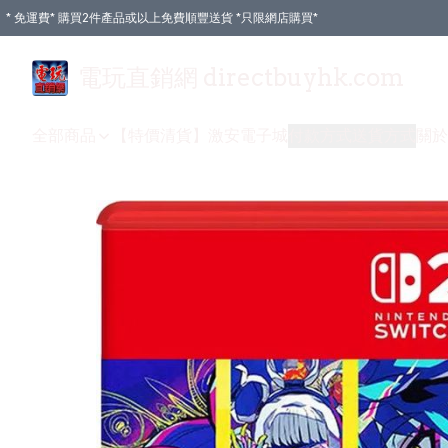
* 免運費* 購買2件產品或以上免費順豐送貨 *只限網店購買*
電玩直銷網 directbuyhk.com
全部商品
【特價清貨】
激安電子城
付款方式
送貨方式
關於