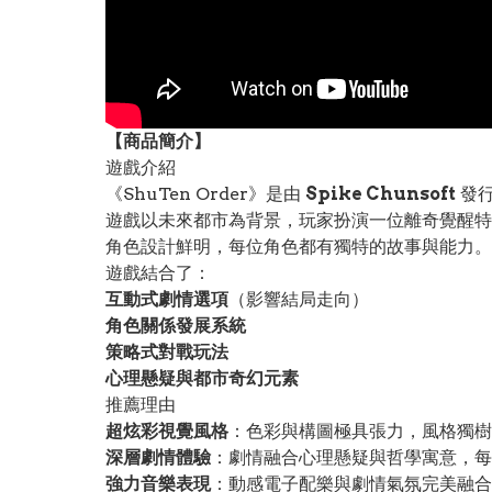
【
商品
簡介】
遊戲介紹
《ShuTen Order》是由
Spike Chunsoft
發
遊戲以未來都市為背景，玩家扮演一位離奇覺醒特
角色設計鮮明，每位角色都有獨特的故事與能力。
遊戲結合了：
互動式劇情選項
（影響結局走向）
角色關係發展系統
策略式對戰玩法
心理懸疑與都市奇幻元素
推薦理由
超炫彩視覺風格
：色彩與構圖極具張力，風格獨樹
深層劇情體驗
：劇情融合心理懸疑與哲學寓意，每
強力音樂表現
：動感電子配樂與劇情氣氛完美融合