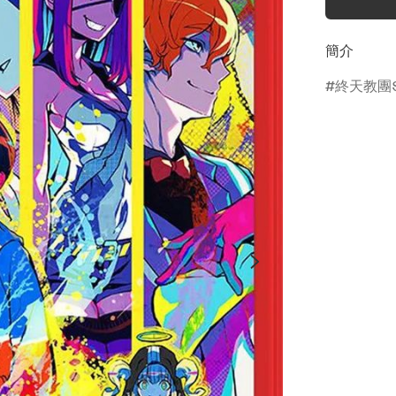
簡介
終天教團Sh