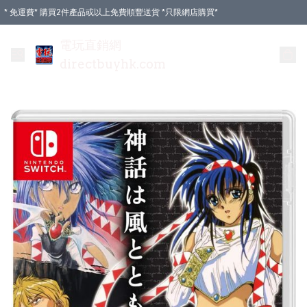
* 免運費* 購買2件產品或以上免費順豐送貨 *只限網店購買*
電玩直銷網
directbuyhk.com