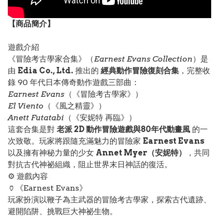
【
商品
簡介】
遊戲介紹
《冒險考古學家合集》（
Earnest Evans Collection
）是
由
Edia Co., Ltd.
推出的
經典動作冒險復刻合集
，完整收
錄 90 年代日本傳奇動作遊戲三部曲：
Earnest Evans
（《冒險考古學家》）
El Viento
（《風之精靈》）
Anett Futatabi
（《安妮特 再臨》）
這套合集是對
老派 2D 動作冒險遊戲與80年代動畫風
的一
次致敬。玩家將跟隨充滿魅力的冒險家
Earnest Evans
以及擁有神秘力量的少女
Annet Myer（安妮特）
，共同
對抗古代神祕組織，阻止世界末日神話的復活。
⚙️ 遊戲內容
🏺《Earnest Evans》
玩家扮演以鞭子為主武器的冒險考古學家，探索古代遺跡、
避開陷阱、挑戰巨大神祕生物。