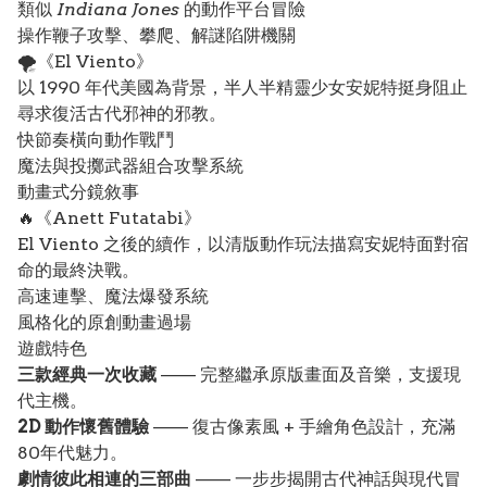
類似
Indiana Jones
的動作平台冒險
操作鞭子攻擊、攀爬、解謎陷阱機關
🌪️《El Viento》
以 1990 年代美國為背景，半人半精靈少女安妮特挺身阻止
尋求復活古代邪神的邪教。
快節奏橫向動作戰鬥
魔法與投擲武器組合攻擊系統
動畫式分鏡敘事
🔥《Anett Futatabi》
El Viento 之後的續作，以清版動作玩法描寫安妮特面對宿
命的最終決戰。
高速連擊、魔法爆發系統
風格化的原創動畫過場
遊戲特色
三款經典一次收藏
—— 完整繼承原版畫面及音樂，支援現
代主機。
2D 動作懷舊體驗
—— 復古像素風 + 手繪角色設計，充滿
80年代魅力。
劇情彼此相連的三部曲
—— 一步步揭開古代神話與現代冒