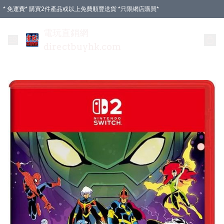
* 免運費* 購買2件產品或以上免費順豐送貨 *只限網店購買*
電玩直銷網
directbuyhk.com