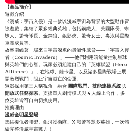
【
商品
簡介】
遊戲介紹
《漫威：宇宙入侵》是一款以漫威宇宙為背景的大型動作冒
險遊戲，集結了眾多經典英雄，包括鋼鐵人、美國隊長、蜘
蛛人、驚奇隊長、金鋼狼、銀影俠、驚奇女士、毒液與星際
軍團成員等。
故事圍繞著一場來自宇宙深處的毀滅性威脅——「宇宙入侵
者（Cosmic Invaders）」——他們利用暗能量控制星球
與英雄們的心智。玩家必須組建自己的「英雄聯盟（Hero
Alliance）」，在地球、薩卡星、以及諸多星際戰場上展
開激烈戰鬥，阻止宇宙滅亡的命運。
遊戲採用第三人稱視角，融合
團隊戰鬥、技能連攜系統
與
開放式任務探索
。支援單人劇情模式與 4 人線上合作，多
位英雄皆可自由切換使用。
推薦理由
漫威全明星登場
集結復仇者聯盟、銀河護衛隊、X 戰警等眾多英雄，一次體
驗完整漫威宇宙戰力！