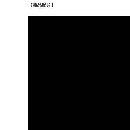
【
商品
影片】