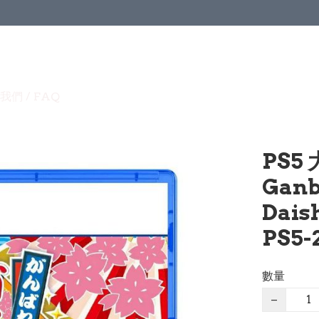
我們 / FAQ
PS5
Ganb
Dai
PS5-
數量
−