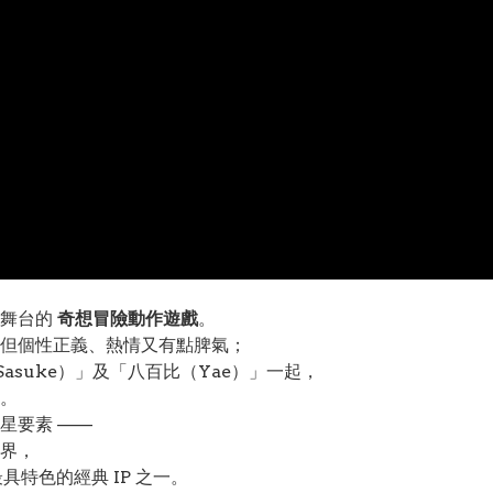
為舞台的
奇想冒險動作遊戲
。
但個性正義、熱情又有點脾氣；
Sasuke）」及「八百比（Yae）」一起，
。
星要素 ——
界，
具特色的經典 IP 之一。