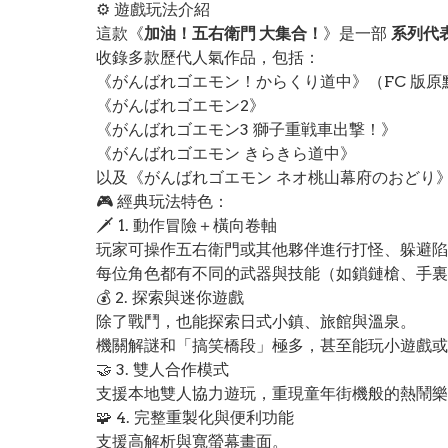
⚙️ 遊戲玩法介紹
這款《
加油！五右衛門 大集合！
》是一部
系列代
收錄多款歷代人氣作品，包括：
《がんばれゴエモン！からくり道中》（FC 版原
《がんばれゴエモン2》
《がんばれゴエモン3 獅子重戦車出撃！》
《がんばれゴエモン きらきら道中》
以及《がんばれゴエモン ネオ桃山幕府のおどり
🎮 經典玩法特色：
🗡️ 1. 動作冒險＋橫向卷軸
玩家可操作五右衛門或其他夥伴進行打怪、躲避陷阱
每位角色都有不同的武器與技能（如鎖鏈槍、手裏
💰 2. 探索與迷你遊戲
除了戰鬥，也能探索日式小鎮、旅館與溫泉。
機關解謎和「搞笑橋段」極多，甚至能玩小遊戲或
🤝 3. 雙人合作模式
支援本地雙人協力遊玩，重現童年街機般的熱鬧樂
🧩 4. 完整重製化與便利功能
支援高解析與寬螢幕畫面。