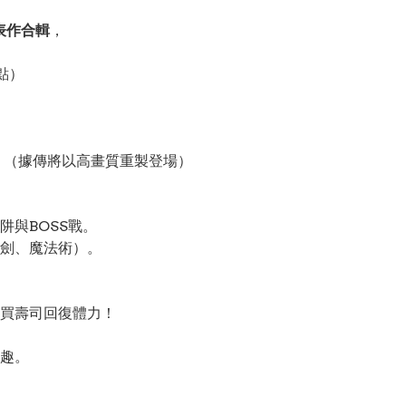
表作合輯
，
點）
》（據傳將以高畫質重製登場）
與BOSS戰。
劍、魔法術）。
買壽司回復體力！
趣。