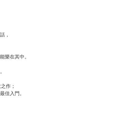
話，
能樂在其中。
。
敬之作；
最佳入門。