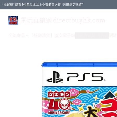
* 免運費* 購買2件產品或以上免費順豐送貨 *只限網店購買*
電玩直銷網 directbuyhk.com
全部商品
【特價清貨】
激安電子城
付款方式
送貨方式
關於