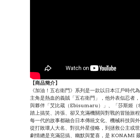
【
商品
簡介】
《加油！五右衛門》系列是一款以日本江戶時代
主角是熱血的義賊「五右衛門」，他外表似忍者，
與夥伴「艾比蔵（Ebisumaru）」、「莎斯姬（
踏上搞笑、誇張、卻又充滿機關與對戰的冒險旅程
每一代的故事都融合日本傳統文化、機械科技與外
從打敗壞人大名、對抗外星侵略，到拯救公主或世
劇情總是充滿惡搞、幽默與驚喜，是 KONAMI 最