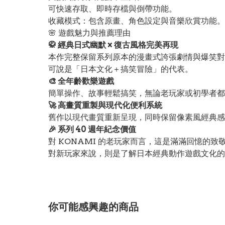
可快速存取、即時存檔與倒帶功能。
收藏模式：包含原畫、角色設定與音樂欣賞功能。
🌸 遊戲魅力與推薦理由
🥋 經典日式幽默 × 復古風格完美再現
本作完整保留系列原本的漫畫式誇張劇情與爆笑對
可說是「日本文化＋搞笑冒險」的代表。
🎨 全年齡歡樂遊戲
簡單操作、故事輕鬆搞笑，無論老玩家或初學者都
🚀 高畫質重製與現代化便利系統
舊作以現代畫質重新呈現，同時保留像素風經典感
🎉 系列 40 週年紀念價值
對 KONAMI 的老玩家而言，這是滿滿回憶的致
對新玩家來說，則是了解日本經典動作遊戲文化的
你可能感興趣的商品