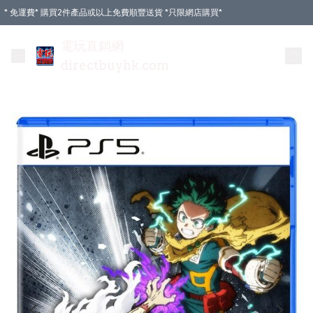
* 免運費* 購買2件產品或以上免費順豐送貨 *只限網店購買*
電玩直銷網
directbuyhk.com