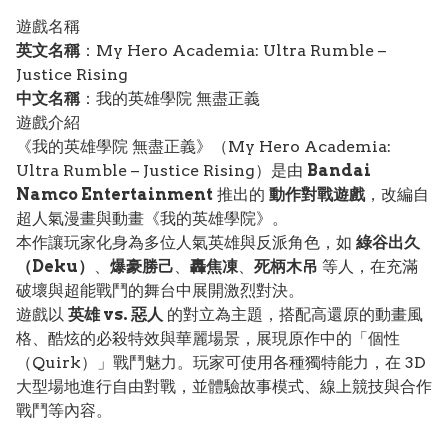
遊戲名稱
英文名稱
：My Hero Academia: Ultra Rumble –
Justice Rising
中文名稱
：我的英雄學院 無盡正義
遊戲介紹
《我的英雄學院 無盡正義》（My Hero Academia:
Ultra Rumble – Justice Rising）是由
Bandai
Namco Entertainment
推出的
動作對戰遊戲
，改編自
超人氣漫畫與動畫《我的英雄學院》。
本作讓玩家化身為多位人氣英雄與反派角色，如
綠谷出久
（Deku）
、
爆豪勝己
、
轟焦凍
、
死柄木吊
等人，在充滿
破壞與超能戰鬥的舞台中展開激烈對決。
遊戲以
英雄 vs. 惡人
的對立為主題，搭配高還原的動畫風
格、酷炫的必殺特效與華麗場景，展現原作中的「個性
（Quirk）」戰鬥魅力。玩家可使用各種獨特能力，在 3D
大型場地進行自由對戰，並體驗故事模式、線上競技與合作
戰鬥等內容。