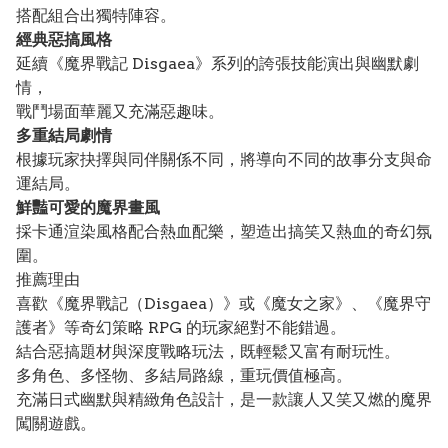
搭配組合出獨特陣容。
經典惡搞風格
延續《魔界戰記 Disgaea》系列的誇張技能演出與幽默劇
情，
戰鬥場面華麗又充滿惡趣味。
多重結局劇情
根據玩家抉擇與同伴關係不同，將導向不同的故事分支與命
運結局。
鮮豔可愛的魔界畫風
採卡通渲染風格配合熱血配樂，塑造出搞笑又熱血的奇幻氛
圍。
推薦理由
喜歡《魔界戰記（Disgaea）》或《魔女之家》、《魔界守
護者》等奇幻策略 RPG 的玩家絕對不能錯過。
結合惡搞題材與深度戰略玩法，既輕鬆又富有耐玩性。
多角色、多怪物、多結局路線，重玩價值極高。
充滿日式幽默與精緻角色設計，是一款讓人又笑又燃的魔界
闖關遊戲。