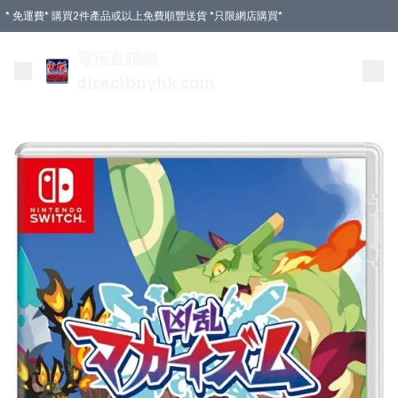
* 免運費* 購買2件產品或以上免費順豐送貨 *只限網店購買*
電玩直銷網
directbuyhk.com