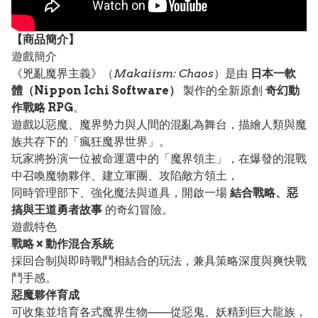
【
商品
簡介】
遊戲簡介
《兇亂魔界主義》（
Makaiism: Chaos
）是由
日本一軟
體（Nippon Ichi Software）
製作的全新原創
奇幻動
作戰略 RPG
。
遊戲以惡魔、魔界勢力與人間的混亂為舞台，描繪人類與魔
族共存下的「瘋狂魔界世界」。
玩家將扮演一位被命運選中的「魔界領主」，在爆發的混戰
中召喚魔物夥伴、建立軍團、攻陷敵方領土，
同時管理部下、強化魔法與道具，開啟一場
結合戰略、惡
搞與王道勇者故事
的奇幻冒險。
遊戲特色
戰略 × 動作混合系統
採回合制與即時戰鬥相結合的玩法，兼具策略深度與爽快戰
鬥手感。
惡魔夥伴育成
可收集並培育各式魔界生物——從惡鬼、妖精到巨大龍族，