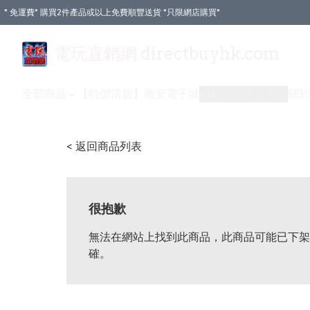
* 免運費* 購買2件產品或以上免費順豐送貨 *只限網店購買*
電玩直銷網 directbuyhk.com
全部商品
【特價清貨】
激安電子城
付款方式
送貨方式
關於
< 返回商品列表
很抱歉
無法在網站上找到此商品，此商品可能已下架
確。