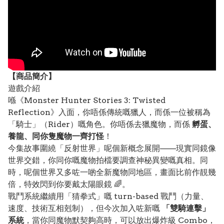
【
商品
簡介】
遊戲介紹
喺《Monster Hunter Stories 3: Twisted
Reflection》入面，你唔係傳統嘅獵人，而係一位被稱為
「騎士」（Rider）嘅角色。你唔係去獵魔物，而係
孵蛋、
養龍、同你隻魔物一齊打怪
！
今集故事圍繞「反射世界」呢個新概念展開——現實同鏡像
世界交錯，你同你嘅魔物拍檔要調查神秘異變嘅真相。同
時，呢個世界又多咗一啲全新魔物同地區，畫面比前作靚幾
倍，特效閃到你要戴太陽眼鏡 🌈。
戰鬥系統繼續用「猜拳式」嘅 turn-based 戰鬥（力量、
速度、技術互相剋制），但今次加入咗新嘅
「雙騎連擊」
系統
，當你同魔物默契夠高時，可以放出爆炸級 Combo，