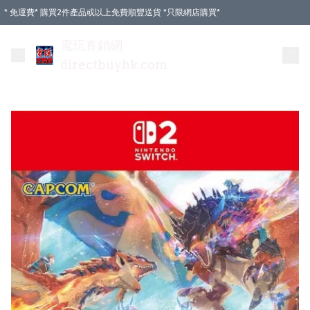
* 免運費* 購買2件產品或以上免費順豐送貨 *只限網店購買*
電玩直銷網
directbuyhk.com