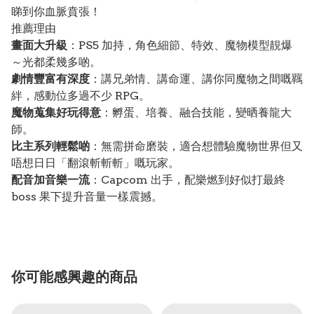
睇到你血脈賁張！
推薦理由
畫面大升級
：PS5 加持，角色細節、特效、魔物模型靚爆
～光都柔幾多啲。
劇情豐富有深度
：講兄弟情、講命運、講你同魔物之間嘅羈
絆，感動位多過不少 RPG。
魔物蒐集好玩得意
：孵蛋、培養、融合技能，變晒養龍大
師。
比主系列輕鬆啲
：無需拼命磨裝，適合想體驗魔物世界但又
唔想日日「翻滾斬斬斬」嘅玩家。
配音加音樂一流
：Capcom 出手，配樂燃到好似打最終
boss 果下提升音量一樣震撼。
你可能感興趣的商品