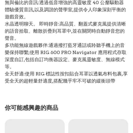
無與倫比的音訊:透過低音增強的高靈敏度 40 公釐驅動器
體驗優質音訊,以及調諧的聲學室,提供令人印象深刻平衡的
遊戲音效。
水晶透明聊天。 即時靜音:高品質、翻蓋式麥克風提供清晰
的語音拾取、離散折疊到耳罩中,並在關閉時自動靜音您的
聲音。
多功能無線遊戲夥伴:通過撥打藍牙通話或聆聽手機上的音
樂保持聯繫;使用 RIG 600 PRO Navigator 應用程式存取
深度自訂,包括自訂均衡器設定、麥克風靈敏度、無線模式
等。
全天舒適:使用 RIG 標誌性按扣貼合耳罩以透氣布料包裹,享
受全天的超輕量舒適度,搭配幾乎牢不可破的緩衝頭帶
你可能感興趣的商品