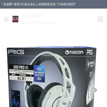
* 免運費* 購買2件產品或以上免費順豐送貨 *只限網店購買*
電玩直銷網
directbuyhk.com