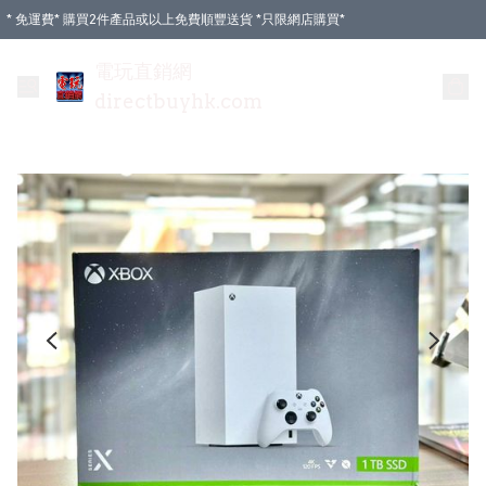
* 免運費* 購買2件產品或以上免費順豐送貨 *只限網店購買*
電玩直銷網
directbuyhk.com